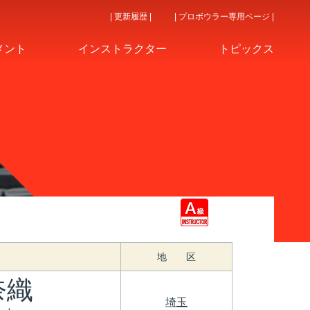
| 更新履歴 |
| プロボウラー専用ページ |
メント
インストラクター
トピックス
地 区
奈織
埼玉