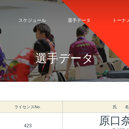
スケジュール
選手データ
トーナ
選手データ
ライセンスNo.
氏 名
原口
423