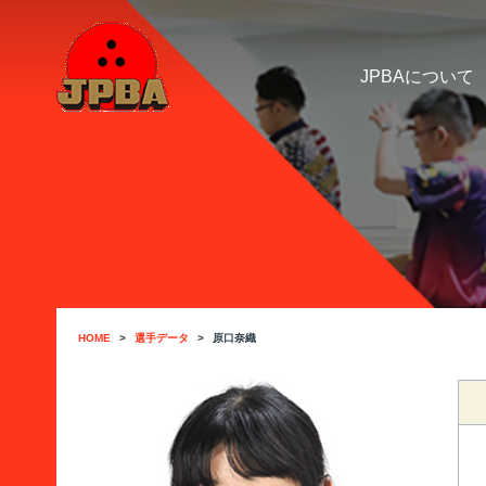
JPBAについて
HOME
選手データ
原口奈織