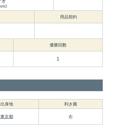
ナオ
NAO
用品契約
優勝回数
1
出身地
利き腕
東京都
右