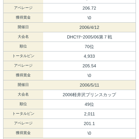
アベレージ
206.72
獲得賞金
\0
開催日
2006/4/12
大会名
DHCﾂｱｰ2005/06第７戦
順位
70位
トータルピン
4,933
アベレージ
205.54
獲得賞金
\0
開催日
2006/5/11
大会名
2006軽井沢プリンスカップ
順位
49位
トータルピン
2,011
アベレージ
201.1
獲得賞金
\0