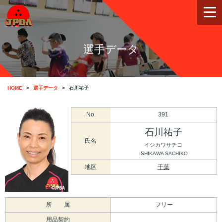
選手データ
HOME
選手データ
石川祐子
No.
391
石川祐子
氏名
イシカワサチコ
ISHIKAWA SACHIKO
地区
千葉
所 属
フリー
用品契約