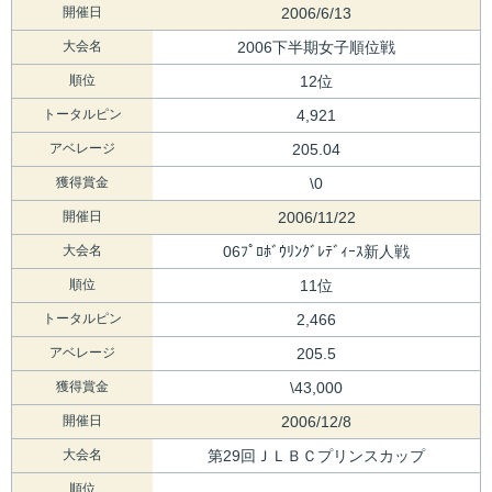
開催日
2006/6/13
大会名
2006下半期女子順位戦
順位
12位
トータルピン
4,921
アベレージ
205.04
獲得賞金
\0
開催日
2006/11/22
大会名
06ﾌﾟﾛﾎﾞｳﾘﾝｸﾞﾚﾃﾞｨｰｽ新人戦
順位
11位
トータルピン
2,466
アベレージ
205.5
獲得賞金
\43,000
開催日
2006/12/8
大会名
第29回ＪＬＢＣプリンスカップ
順位