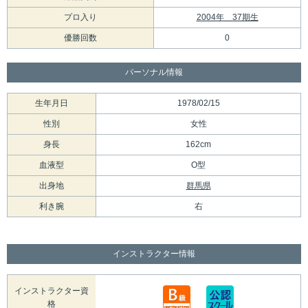
プロ入り
2004年 37期生
優勝回数
0
パーソナル情報
生年月日
1978/02/15
性別
女性
身長
162cm
血液型
O型
出身地
群馬県
利き腕
右
インストラクター情報
インストラクター資
格