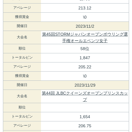
アベレージ
213.12
獲得賞金
\0
開催日
2023/11/2
第45回STORMジャパンオープンボウリング選
大会名
手権オールエベンツ女子
順位
58位
トータルピン
1,847
アベレージ
205.22
獲得賞金
\0
開催日
2023/11/29
第44回 JLBCクイーンズオープンプリンスカッ
大会名
プ
順位
トータルピン
1,654
アベレージ
206.75