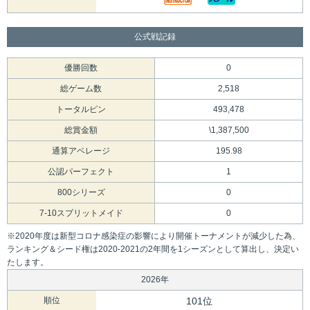
公式戦記録
優勝回数
0
総ゲーム数
2,518
トータルピン
493,478
総賞金額
\1,387,500
通算アベレージ
195.98
公認パーフェクト
1
800シリーズ
0
7-10スプリットメイド
0
※2020年度は新型コロナ感染症の影響により開催トーナメントが減少した為、
ランキング＆シード権は2020-2021の2年間を1シーズンとして算出し、決定い
たします。
2026年
順位
101位