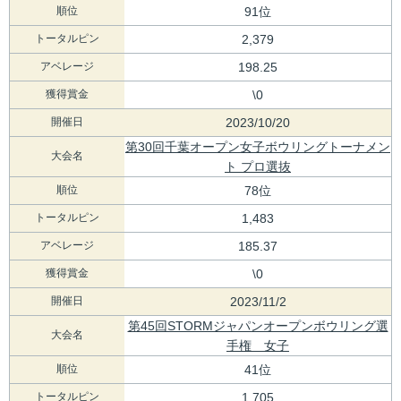
順位
91位
トータルピン
2,379
アベレージ
198.25
獲得賞金
\0
開催日
2023/10/20
第30回千葉オープン女子ボウリングトーナメン
大会名
ト プロ選抜
順位
78位
トータルピン
1,483
アベレージ
185.37
獲得賞金
\0
開催日
2023/11/2
第45回STORMジャパンオープンボウリング選
大会名
手権 女子
順位
41位
トータルピン
1,705