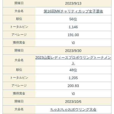
開催日
2023/9/13
大会名
第16回MKチャリティカップ女子選抜
順位
56位
トータルピン
1,146
アベレージ
191.00
獲得賞金
\0
開催日
2023/9/30
2023山梨レディースプロボウリングトーナメン
大会名
ト
順位
48位
トータルピン
1,205
アベレージ
200.83
獲得賞金
\0
開催日
2023/10/6
大会名
ちゃおちゃおボウリング大会