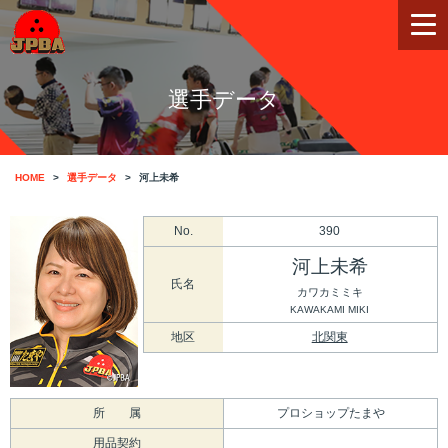
選手データ
HOME
選手データ
河上未希
No.
390
河上未希
氏名
カワカミミキ
KAWAKAMI MIKI
地区
北関東
所 属
プロショップたまや
用品契約