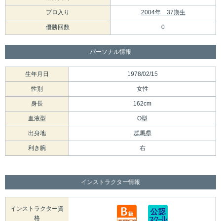
プロ入り
2004年 37期生
優勝回数
0
パーソナル情報
生年月日
1978/02/15
性別
女性
身長
162cm
血液型
O型
出身地
群馬県
利き腕
右
インストラクター情報
インストラクター資
格