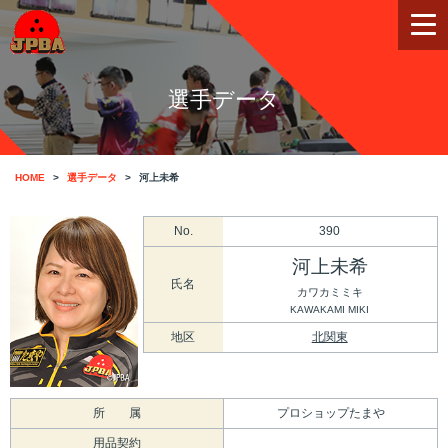
選手データ
HOME
選手データ
河上未希
No.
390
河上未希
氏名
カワカミミキ
KAWAKAMI MIKI
地区
北関東
所 属
プロショップたまや
用品契約