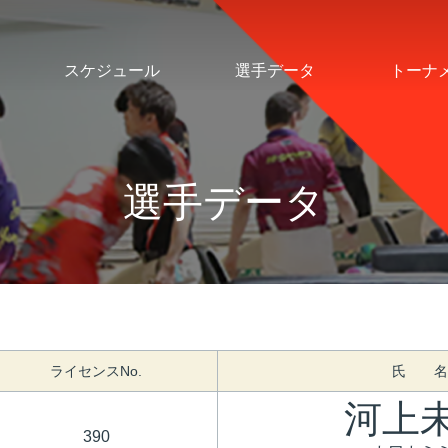
スケジュール
選手データ
トーナ
選手データ
ライセンスNo.
氏 名
河上
390