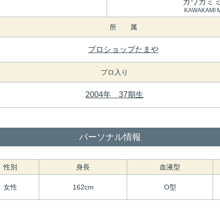
カワカミ
KAWAKAMI M
所 属
プロショップたまや
プロ入り
2004年 37期生
パーソナル情報
性別
身長
血液型
女性
162cm
O型