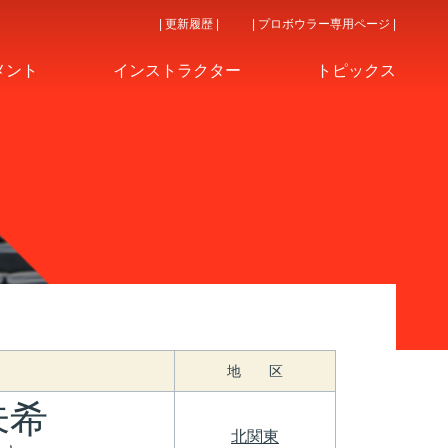
| 更新履歴 |
| プロボウラー専用ページ |
メント
インストラクター
トピックス
地 区
未希
北関東