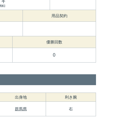
ミキ
IKI
用品契約
優勝回数
0
出身地
利き腕
群馬県
右