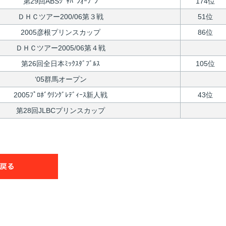
第29回ABSｼﾞｬﾊﾟﾝｵｰﾌﾟﾝ
174位
ＤＨＣツアー200/06第３戦
51位
2005彦根プリンスカップ
86位
ＤＨＣツアー2005/06第４戦
第26回全日本ﾐｯｸｽﾀﾞﾌﾞﾙｽ
105位
‘05群馬オープン
2005ﾌﾟﾛﾎﾞｳﾘﾝｸﾞﾚﾃﾞｨｰｽ新人戦
43位
第28回JLBCプリンスカップ