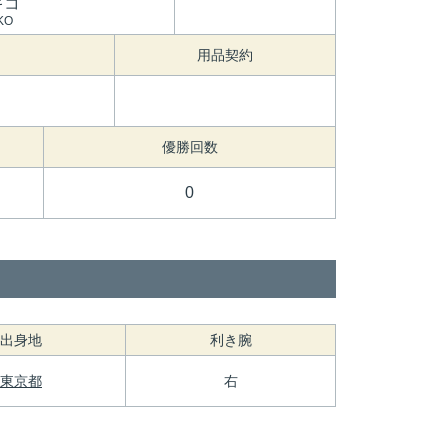
キコ
KO
用品契約
優勝回数
0
出身地
利き腕
東京都
右