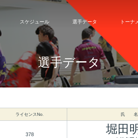
スケジュール
選手データ
トーナ
選手データ
ライセンスNo.
氏 名
堀田
378