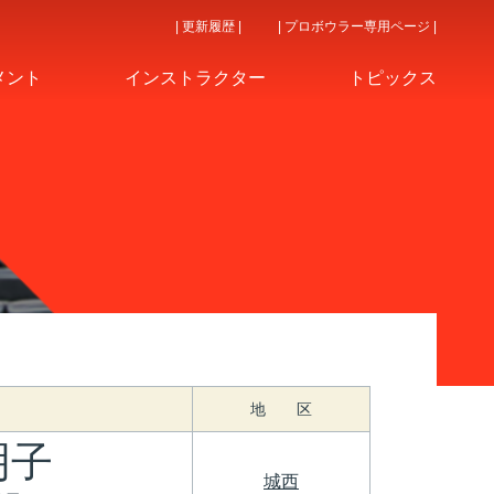
| 更新履歴 |
| プロボウラー専用ページ |
メント
インストラクター
トピックス
地 区
明子
城西