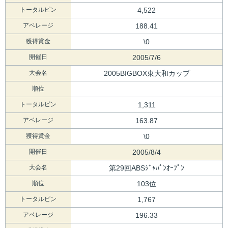
トータルピン
4,522
アベレージ
188.41
獲得賞金
\0
開催日
2005/7/6
大会名
2005BIGBOX東大和カップ
順位
トータルピン
1,311
アベレージ
163.87
獲得賞金
\0
開催日
2005/8/4
大会名
第29回ABSｼﾞｬﾊﾟﾝｵｰﾌﾟﾝ
順位
103位
トータルピン
1,767
アベレージ
196.33