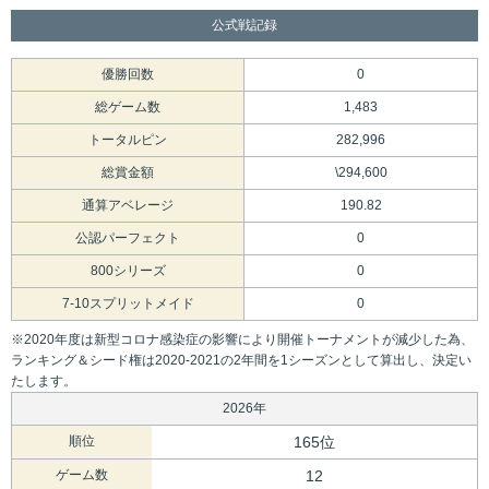
公式戦記録
優勝回数
0
総ゲーム数
1,483
トータルピン
282,996
総賞金額
\294,600
通算アベレージ
190.82
公認パーフェクト
0
800シリーズ
0
7-10スプリットメイド
0
※2020年度は新型コロナ感染症の影響により開催トーナメントが減少した為、
ランキング＆シード権は2020-2021の2年間を1シーズンとして算出し、決定い
たします。
2026年
順位
165位
ゲーム数
12