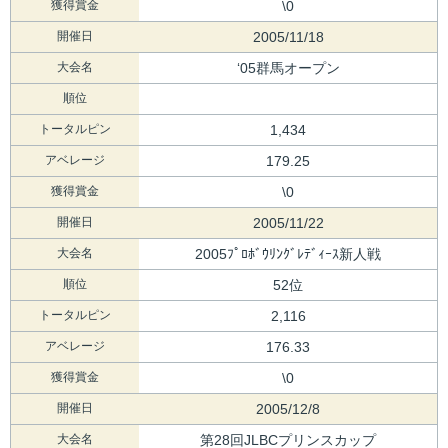
獲得賞金
\0
開催日
2005/11/18
大会名
‘05群馬オープン
順位
トータルピン
1,434
アベレージ
179.25
獲得賞金
\0
開催日
2005/11/22
大会名
2005ﾌﾟﾛﾎﾞｳﾘﾝｸﾞﾚﾃﾞｨｰｽ新人戦
順位
52位
トータルピン
2,116
アベレージ
176.33
獲得賞金
\0
開催日
2005/12/8
大会名
第28回JLBCプリンスカップ