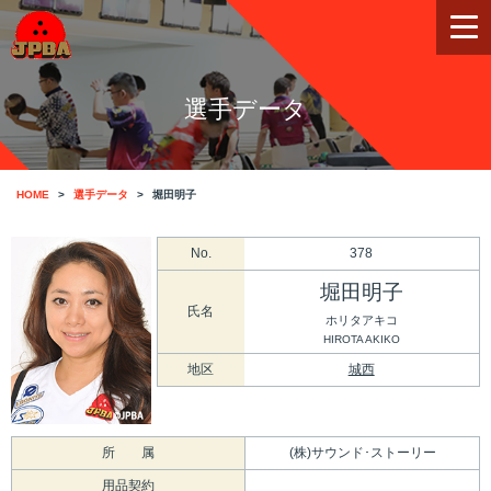
選手データ
HOME
選手データ
堀田明子
No.
378
堀田明子
氏名
ホリタアキコ
HIROTA AKIKO
地区
城西
所 属
(株)サウンド･ストーリー
用品契約