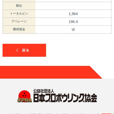
順位
トータルピン
1,964
アベレージ
196.4
獲得賞金
\0