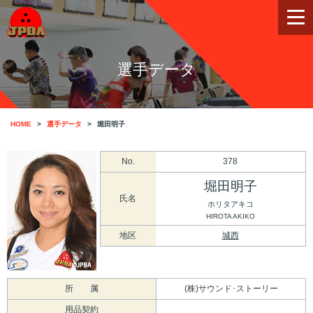
選手データ
HOME
選手データ
堀田明子
No.
378
堀田明子
氏名
ホリタアキコ
HIROTA AKIKO
地区
城西
所 属
(株)サウンド･ストーリー
用品契約