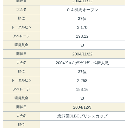
開催日
2004/11/12
大会名
０４群馬オープン
順位
37位
トータルピン
3,170
アベレージ
198.12
獲得賞金
\0
開催日
2004/11/22
大会名
2004ﾌﾟﾛﾎﾞｳﾘﾝｸﾞﾚﾃﾞｨｰｽ新人戦
順位
37位
トータルピン
2,258
アベレージ
188.16
獲得賞金
\0
開催日
2004/12/9
大会名
第27回JLBCプリンスカップ
順位