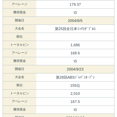
アベレージ
179.37
獲得賞金
\0
開催日
2004/8/5
大会名
第25回全日本ﾐｯｸｽﾀﾞﾌﾞﾙｽ
順位
トータルピン
1,686
アベレージ
168.6
獲得賞金
\0
開催日
2004/9/23
大会名
第28回ABSｼﾞｬﾊﾟﾝｵｰﾌﾟﾝ
順位
155位
トータルピン
2,010
アベレージ
167.5
獲得賞金
\0