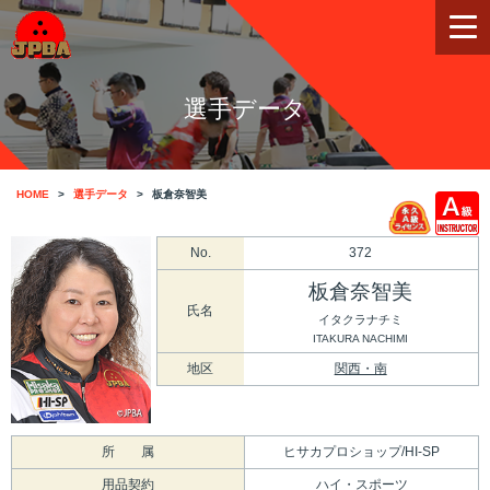
選手データ
HOME
選手データ
板倉奈智美
No.
372
板倉奈智美
氏名
イタクラナチミ
ITAKURA NACHIMI
地区
関西・南
所 属
ヒサカプロショップ/HI-SP
用品契約
ハイ・スポーツ