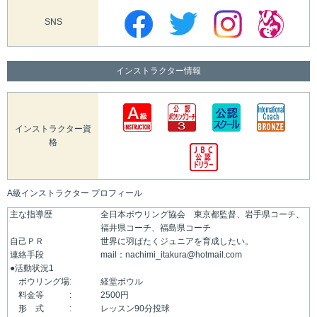
SNS
インストラクター情報
インストラクター資
格
A級インストラクター プロフィール
主な指導歴
全日本ボウリング協会 東京都監督、岩手県コーチ、
福井県コーチ、福島県コーチ
自己ＰＲ
世界に羽ばたくジュニアを育成したい。
連絡手段
mail：nachimi_itakura@hotmail.com
●活動状況1
ボウリング場:
経堂ボウル
料金等 :
2500円
形 式 :
レッスン90分投球