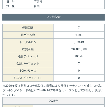
日 時 :
不定期
対 象 :
自由
公式戦記録
優勝回数
7
総ゲーム数
4,891
トータルピン
1,019,499
総賞金額
\34,811,000
通算アベレージ
208.44
公認パーフェクト
7
800シリーズ
0
7-10スプリットメイド
0
※2020年度は新型コロナ感染症の影響により開催トーナメントが減少した為、
ランキング＆シード権は2020-2021の2年間を1シーズンとして算出し、決定い
たします。
2026年