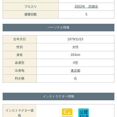
プロ入り
2002年 35期生
優勝回数
5
パーソナル情報
生年月日
1979/11/15
性別
女性
身長
163cm
血液型
A型
出身地
東京都
利き腕
右
インストラクター情報
インストラクター資
格