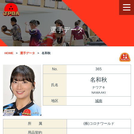
選手データ
HOME
選手データ
名和秋
No.
365
名和秋
氏名
ナワアキ
NAWA AKI
地区
城南
所 属
(株)コロナワールド
用品契約