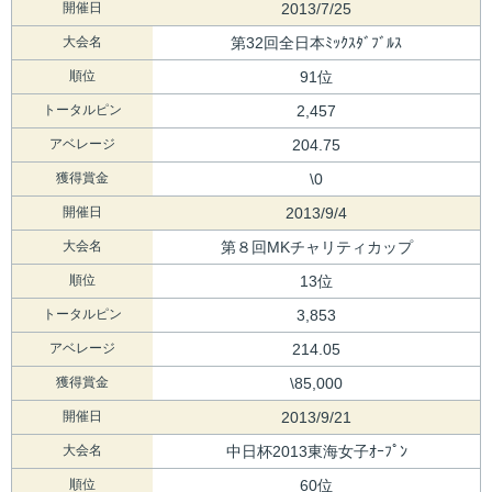
開催日
2013/7/25
大会名
第32回全日本ﾐｯｸｽﾀﾞﾌﾞﾙｽ
順位
91位
トータルピン
2,457
アベレージ
204.75
獲得賞金
\0
開催日
2013/9/4
大会名
第８回MKチャリティカップ
順位
13位
トータルピン
3,853
アベレージ
214.05
獲得賞金
\85,000
開催日
2013/9/21
大会名
中日杯2013東海女子ｵｰﾌﾟﾝ
順位
60位