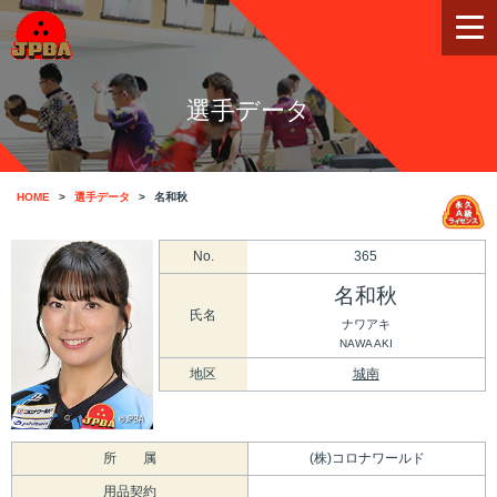
選手データ
HOME
選手データ
名和秋
No.
365
名和秋
氏名
ナワアキ
NAWA AKI
地区
城南
所 属
(株)コロナワールド
用品契約