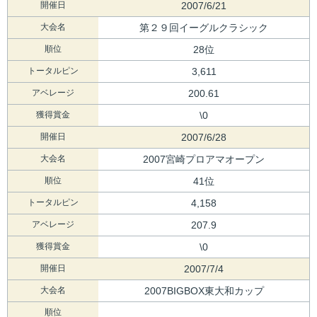
開催日
2007/6/21
大会名
第２９回イーグルクラシック
順位
28位
トータルピン
3,611
アベレージ
200.61
獲得賞金
\0
開催日
2007/6/28
大会名
2007宮崎プロアマオープン
順位
41位
トータルピン
4,158
アベレージ
207.9
獲得賞金
\0
開催日
2007/7/4
大会名
2007BIGBOX東大和カップ
順位