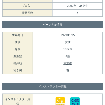
プロ入り
2002年 35期生
優勝回数
5
パーソナル情報
生年月日
1979/11/15
性別
女性
身長
163cm
血液型
A型
出身地
東京都
利き腕
右
インストラクター情報
インストラクター資
格