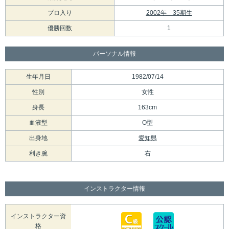
プロ入り
2002年 35期生
優勝回数
1
パーソナル情報
生年月日
1982/07/14
性別
女性
身長
163cm
血液型
O型
出身地
愛知県
利き腕
右
インストラクター情報
インストラクター資
格