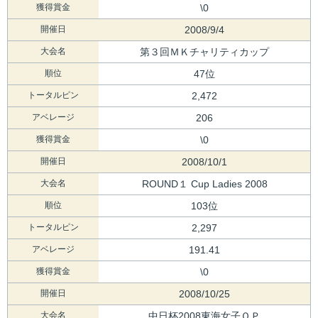
獲得賞金
\0
開催日
2008/9/4
大会名
第３回ＭＫチャリティカップ
順位
47位
トータルピン
2,472
アベレージ
206
獲得賞金
\0
開催日
2008/10/1
大会名
ROUND１ Cup Ladies 2008
順位
103位
トータルピン
2,297
アベレージ
191.41
獲得賞金
\0
開催日
2008/10/25
大会名
中日杯2008東海女子ＯＰ