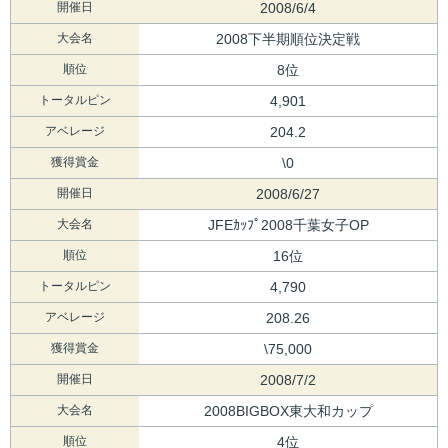
開催日
2008/6/4
大会名
2008下半期順位決定戦
順位
8位
トータルピン
4,901
アベレージ
204.2
獲得賞金
\0
開催日
2008/6/27
大会名
JFEｶｯﾌﾟ2008千葉女子OP
順位
16位
トータルピン
4,790
アベレージ
208.26
獲得賞金
\75,000
開催日
2008/7/2
大会名
2008BIGBOX東大和カップ
順位
4位