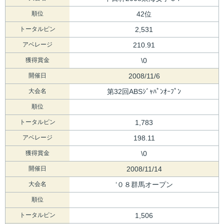
順位
42位
トータルピン
2,531
アベレージ
210.91
獲得賞金
\0
開催日
2008/11/6
大会名
第32回ABSｼﾞｬﾊﾟﾝｵｰﾌﾟﾝ
順位
トータルピン
1,783
アベレージ
198.11
獲得賞金
\0
開催日
2008/11/14
大会名
‘０８群馬オープン
順位
トータルピン
1,506