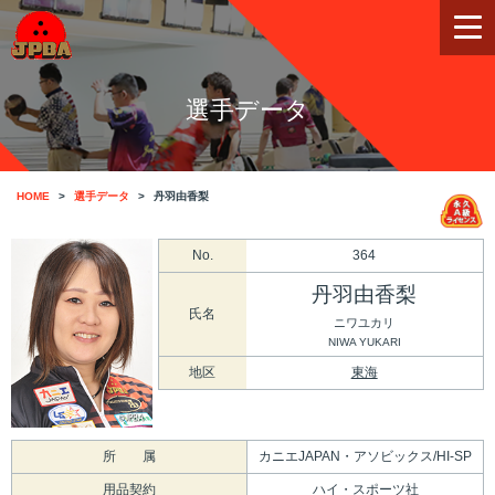
選手データ
HOME
選手データ
丹羽由香梨
No.
364
丹羽由香梨
氏名
ニワユカリ
NIWA YUKARI
地区
東海
所 属
カニエJAPAN・アソビックス/HI-SP
用品契約
ハイ・スポーツ社