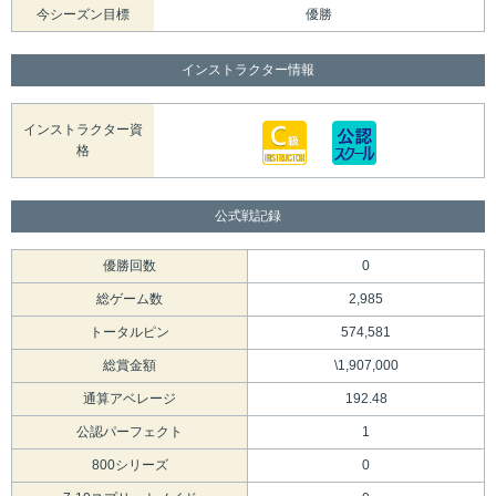
今シーズン目標
優勝
インストラクター情報
インストラクター資
格
公式戦記録
優勝回数
0
総ゲーム数
2,985
トータルピン
574,581
総賞金額
\1,907,000
通算アベレージ
192.48
公認パーフェクト
1
800シリーズ
0