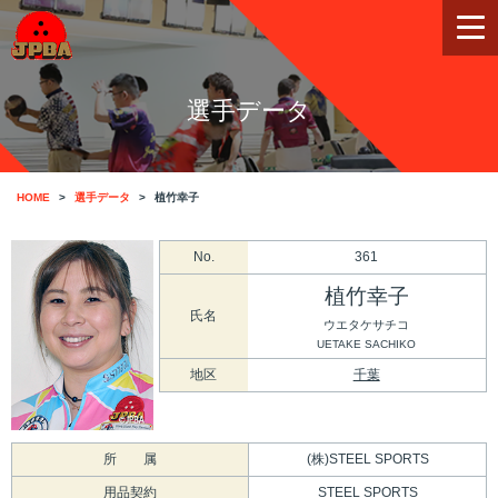
選手データ
HOME
選手データ
植竹幸子
No.
361
植竹幸子
氏名
ウエタケサチコ
UETAKE SACHIKO
地区
千葉
所 属
(株)STEEL SPORTS
用品契約
STEEL SPORTS