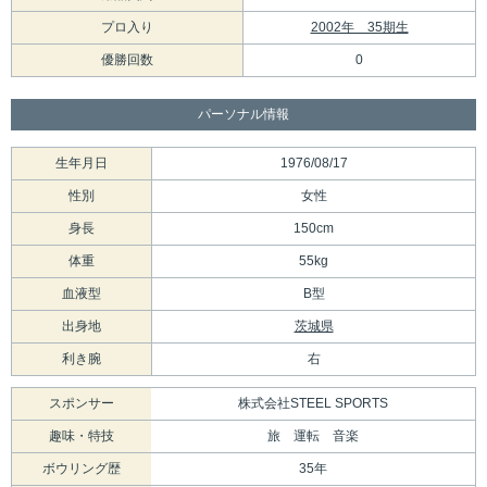
プロ入り
2002年 35期生
優勝回数
0
パーソナル情報
生年月日
1976/08/17
性別
女性
身長
150cm
体重
55kg
血液型
B型
出身地
茨城県
利き腕
右
スポンサー
株式会社STEEL SPORTS
趣味・特技
旅 運転 音楽
ボウリング歴
35年