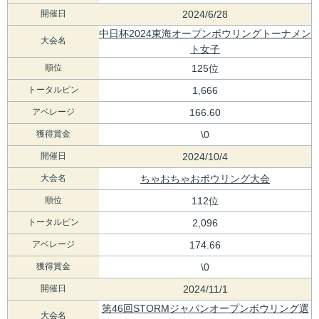
開催日
2024/6/28
中日杯2024東海オープンボウリングトーナメン
大会名
ト女子
順位
125位
トータルピン
1,666
アベレージ
166.60
獲得賞金
\0
開催日
2024/10/4
大会名
ちゃおちゃおボウリング大会
順位
112位
トータルピン
2,096
アベレージ
174.66
獲得賞金
\0
開催日
2024/11/1
第46回STORMジャパンオープンボウリング選
大会名