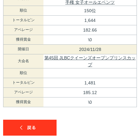
手権 女子オールエベンツ
順位
150位
トータルピン
1,644
アベレージ
182.66
獲得賞金
\0
開催日
2024/11/28
第45回 JLBCクイーンズオープンプリンスカッ
大会名
プ
順位
トータルピン
1,481
アベレージ
185.12
獲得賞金
\0