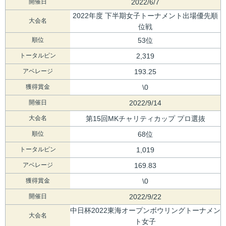
開催日
2022/6/7
2022年度 下半期女子トーナメント出場優先順
大会名
位戦
順位
53位
トータルピン
2,319
アベレージ
193.25
獲得賞金
\0
開催日
2022/9/14
大会名
第15回MKチャリティカップ プロ選抜
順位
68位
トータルピン
1,019
アベレージ
169.83
獲得賞金
\0
開催日
2022/9/22
中日杯2022東海オープンボウリングトーナメン
大会名
ト女子