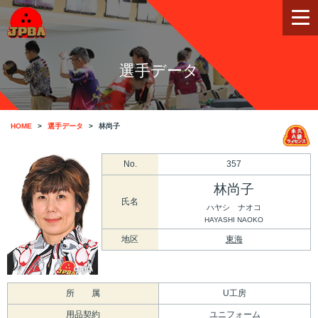
選手データ
HOME
選手データ
林尚子
No.
357
林尚子
氏名
ハヤシ ナオコ
HAYASHI NAOKO
地区
東海
所 属
U工房
用品契約
ユニフォーム