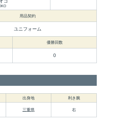
オコ
OKO
用品契約
ユニフォーム
優勝回数
0
出身地
利き腕
三重県
右