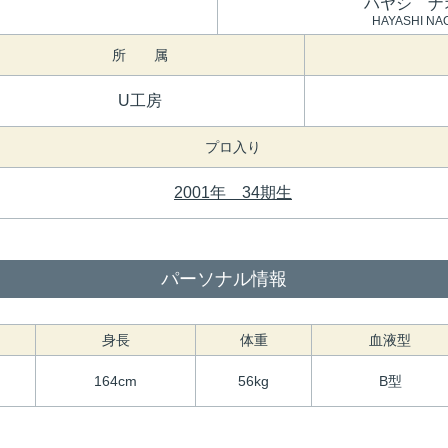
ハヤシ ナ
HAYASHI NA
所 属
U工房
プロ入り
2001年 34期生
パーソナル情報
身長
体重
血液型
164cm
56kg
B型