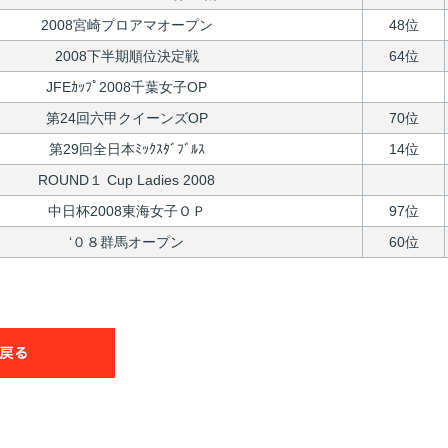
2008宮崎プロアマオープン
48位
2008下半期順位決定戦
64位
JFEｶｯﾌﾟ2008千葉女子OP
第24回六甲クイーンズOP
70位
第29回全日本ﾐｯｸｽﾀﾞﾌﾞﾙｽ
14位
ROUND１ Cup Ladies 2008
中日杯2008東海女子ＯＰ
97位
‘０８群馬オープン
60位