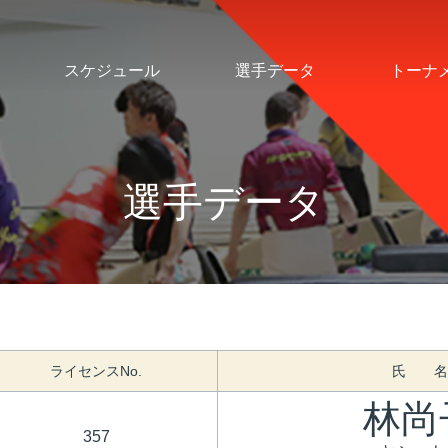
スケジュール
選手データ
トーナ
選手データ
ライセンスNo.
氏 名
林尚
357