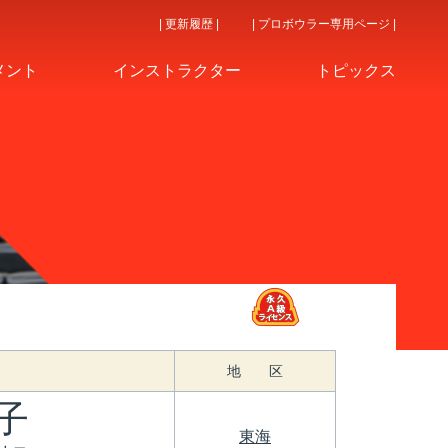
| 更新履歴 |
| プロボウラー専用ページ |
メント
インストラクター
トピックス
地 区
子
東海