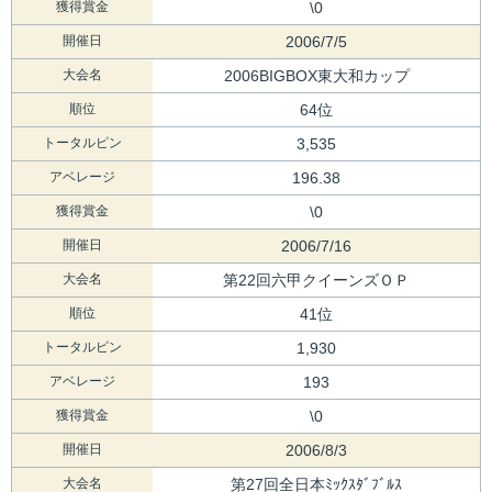
獲得賞金
\0
開催日
2006/7/5
大会名
2006BIGBOX東大和カップ
順位
64位
トータルピン
3,535
アベレージ
196.38
獲得賞金
\0
開催日
2006/7/16
大会名
第22回六甲クイーンズＯＰ
順位
41位
トータルピン
1,930
アベレージ
193
獲得賞金
\0
開催日
2006/8/3
大会名
第27回全日本ﾐｯｸｽﾀﾞﾌﾞﾙｽ