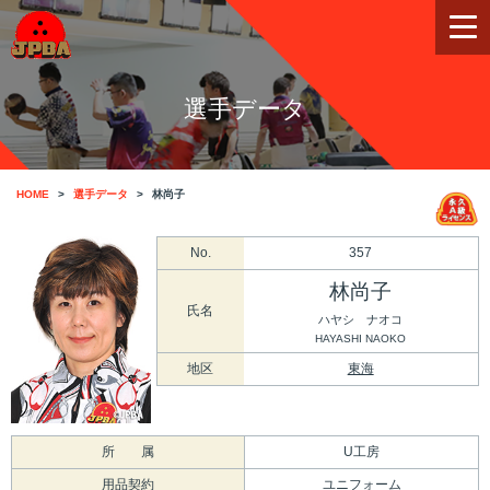
選手データ
HOME
選手データ
林尚子
No.
357
林尚子
氏名
ハヤシ ナオコ
HAYASHI NAOKO
地区
東海
所 属
U工房
用品契約
ユニフォーム