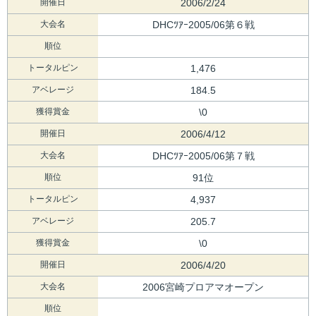
開催日
2006/2/24
大会名
DHCﾂｱｰ2005/06第６戦
順位
トータルピン
1,476
アベレージ
184.5
獲得賞金
\0
開催日
2006/4/12
大会名
DHCﾂｱｰ2005/06第７戦
順位
91位
トータルピン
4,937
アベレージ
205.7
獲得賞金
\0
開催日
2006/4/20
大会名
2006宮崎プロアマオープン
順位