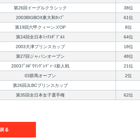
第26回イーグルクラシック
38位
2003BIGBOX東大和ｶｯﾌﾟ
61位
第19回六甲クィーンズOP
8位
第24回全日本ﾐｯｸｽﾀﾞﾌﾞﾙｽ
64位
2003大津プリンスカップ
18位
第27回ジャパンオープン
48位
2003ﾌﾟﾛﾎﾞｳﾘﾝｸﾞﾚﾃﾞｨｰｽ新人戦
21位
03群馬オープン
2位
第26回JLBCプリンスカップ
第35回全日本女子選手権
62位