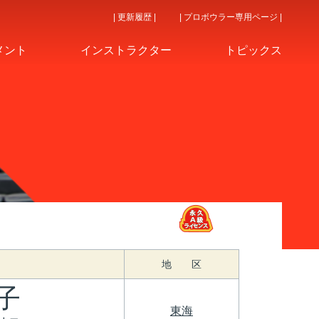
| 更新履歴 |
| プロボウラー専用ページ |
メント
インストラクター
トピックス
地 区
子
東海