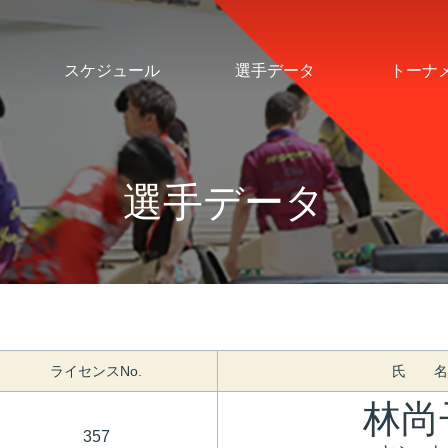
スケジュール
選手データ
トーナ
選手データ
ライセンスNo.
氏 名
林尚
357