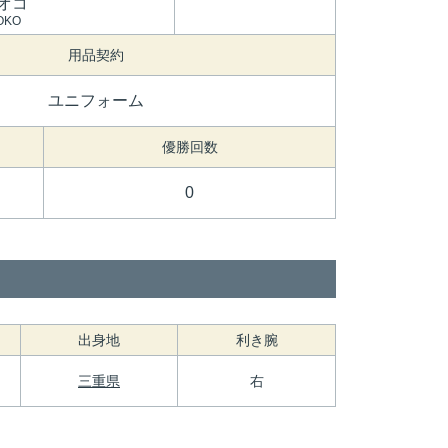
オコ
OKO
用品契約
ユニフォーム
優勝回数
0
出身地
利き腕
三重県
右