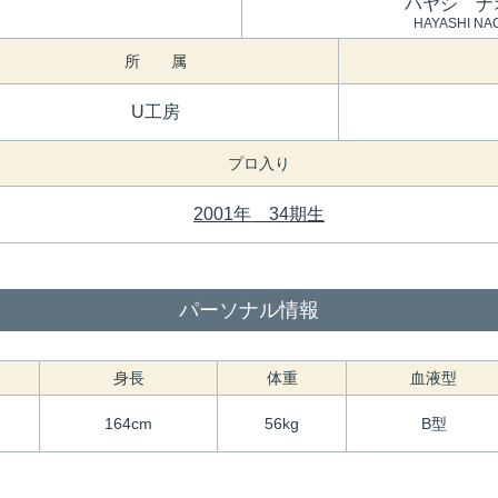
ハヤシ ナ
HAYASHI NA
所 属
U工房
プロ入り
2001年 34期生
パーソナル情報
身長
体重
血液型
164cm
56kg
B型