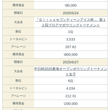
獲得賞金
\90,000
開催日
2025/5/24
『Ｇｌｉｃｏセブンティーンアイス杯 』 第１
大会名
２回プロアマボウリングトーナメント
順位
1位
トータルピン
3,533
アベレージ
207.82
獲得賞金
\800,000
開催日
2025/6/27
中日杯2025東海オープンボウリングトーナメン
大会名
ト女子
順位
6位
トータルピン
4,034
アベレージ
212.31
獲得賞金
\200,000