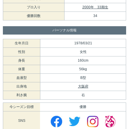
プロ入り
2000年 33期生
優勝回数
34
パーソナル情報
生年月日
1978/03/21
性別
女性
身長
160cm
体重
56kg
血液型
B型
出身地
大阪府
利き腕
右
今シーズン目標
優勝
SNS