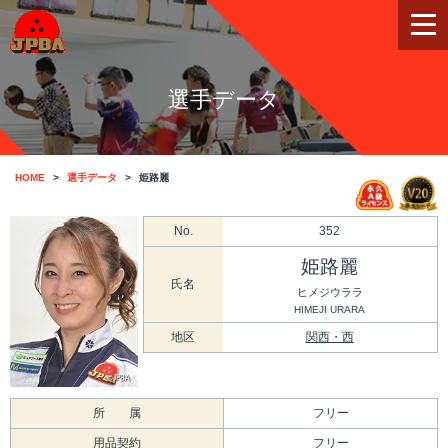
選手データ
HOME
選手データ
姫路麗
No.
352
姫路麗
氏名
ヒメジウララ
HIMEJI URARA
地区
関西・西
所 属
フリー
用品契約
フリー