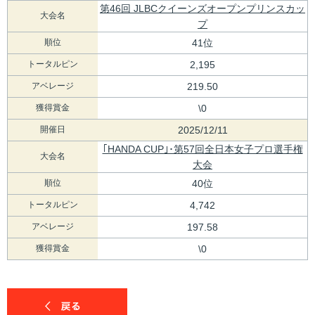
第46回 JLBCクイーンズオープンプリンスカッ
大会名
プ
順位
41位
トータルピン
2,195
アベレージ
219.50
獲得賞金
\0
開催日
2025/12/11
｢HANDA CUP｣･第57回全日本女子プロ選手権
大会名
大会
順位
40位
トータルピン
4,742
アベレージ
197.58
獲得賞金
\0