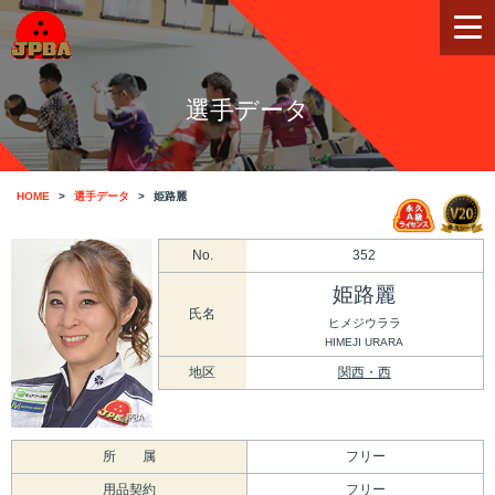
選手データ
HOME
選手データ
姫路麗
No.
352
姫路麗
氏名
ヒメジウララ
HIMEJI URARA
地区
関西・西
所 属
フリー
用品契約
フリー