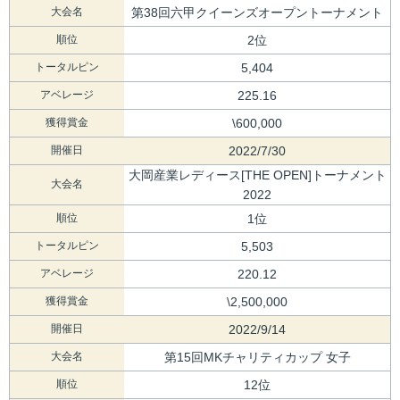
大会名
第38回六甲クイーンズオープントーナメント
順位
2位
トータルピン
5,404
アベレージ
225.16
獲得賞金
\600,000
開催日
2022/7/30
大岡産業レディース[THE OPEN]トーナメント
大会名
2022
順位
1位
トータルピン
5,503
アベレージ
220.12
獲得賞金
\2,500,000
開催日
2022/9/14
大会名
第15回MKチャリティカップ 女子
順位
12位