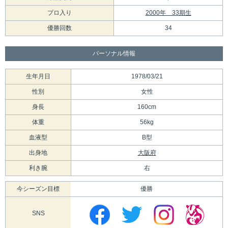
プロ入り
2000年 33期生
優勝回数
34
パーソナル情報
生年月日
1978/03/21
性別
女性
身長
160cm
体重
56kg
血液型
B型
出身地
大阪府
利き腕
右
今シーズン目標
優勝
SNS