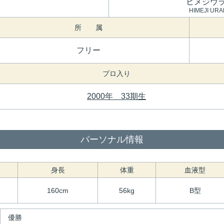
ヒメジウ
HIMEJI UR
所 属
フリー
プロ入り
2000年 33期生
パーソナル情報
身長
体重
血液型
160cm
56kg
B型
優勝