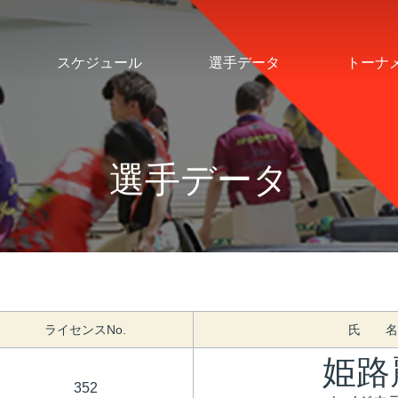
スケジュール
選手データ
トーナ
選手データ
ライセンスNo.
氏 名
姫路
352