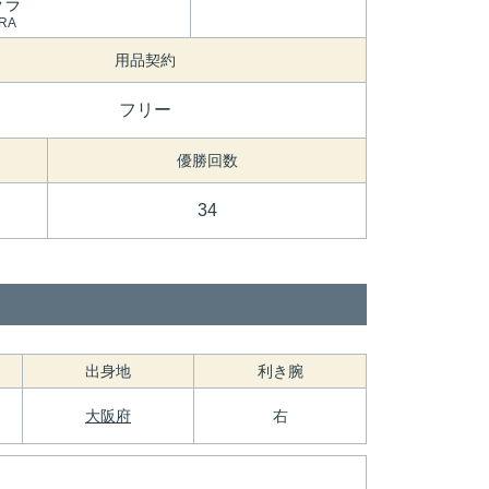
ララ
ARA
用品契約
フリー
優勝回数
34
出身地
利き腕
大阪府
右