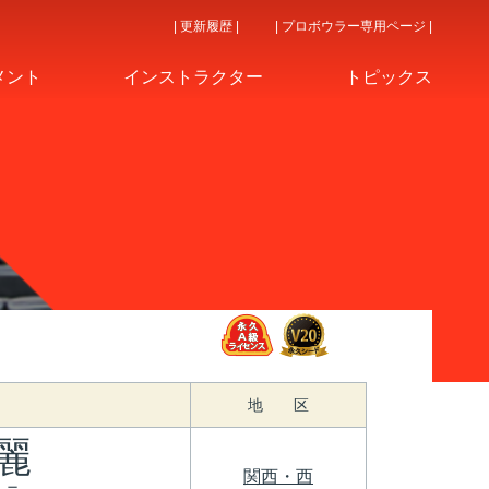
| 更新履歴 |
| プロボウラー専用ページ |
メント
インストラクター
トピックス
地 区
麗
関西・西