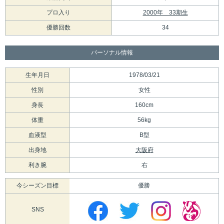
プロ入り
2000年 33期生
優勝回数
34
パーソナル情報
生年月日
1978/03/21
性別
女性
身長
160cm
体重
56kg
血液型
B型
出身地
大阪府
利き腕
右
今シーズン目標
優勝
SNS