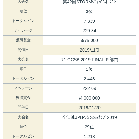
大会名
第42回STORMｼﾞｬﾊﾟﾝｵｰﾌﾟﾝ
順位
3位
トータルピン
7,339
アベレージ
229.34
獲得賞金
\575,000
開催日
2019/11/9
大会名
R1 GCSB 2019 FINAL Ｒ部門
順位
1位
トータルピン
2,443
アベレージ
222.09
獲得賞金
\4,000,000
開催日
2019/11/20
大会名
全卸連JPBA☆SSSｶｯﾌﾟ2019
順位
29位
トータルピン
1,218