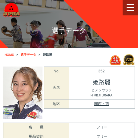
選手データ
HOME
選手データ
姫路麗
No.
352
姫路麗
氏名
ヒメジウララ
HIMEJI URARA
地区
関西・西
所 属
フリー
用品契約
フリー