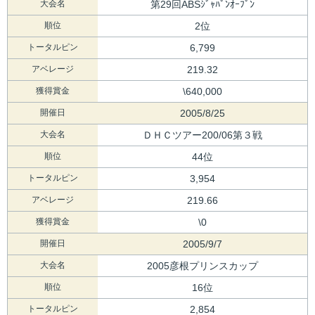
大会名
第29回ABSｼﾞｬﾊﾟﾝｵｰﾌﾟﾝ
順位
2位
トータルピン
6,799
アベレージ
219.32
獲得賞金
\640,000
開催日
2005/8/25
大会名
ＤＨＣツアー200/06第３戦
順位
44位
トータルピン
3,954
アベレージ
219.66
獲得賞金
\0
開催日
2005/9/7
大会名
2005彦根プリンスカップ
順位
16位
トータルピン
2,854