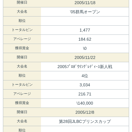
開催日
2005/11/18
大会名
‘05群馬オープン
順位
トータルピン
1,477
アベレージ
184.62
獲得賞金
\0
開催日
2005/11/22
大会名
2005ﾌﾟﾛﾎﾞｳﾘﾝｸﾞﾚﾃﾞｨｰｽ新人戦
順位
4位
トータルピン
3,034
アベレージ
216.71
獲得賞金
\140,000
開催日
2005/12/8
大会名
第28回JLBCプリンスカップ
順位