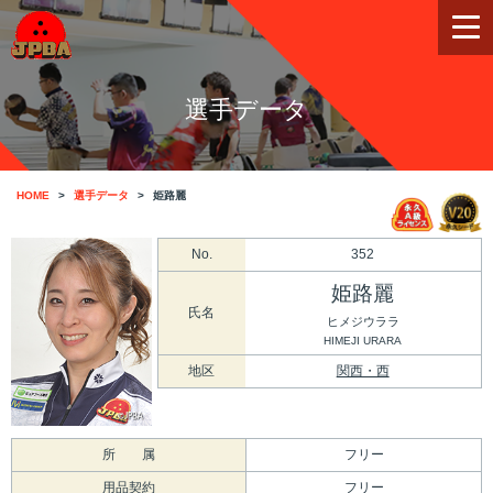
選手データ
HOME
選手データ
姫路麗
No.
352
姫路麗
氏名
ヒメジウララ
HIMEJI URARA
地区
関西・西
所 属
フリー
用品契約
フリー