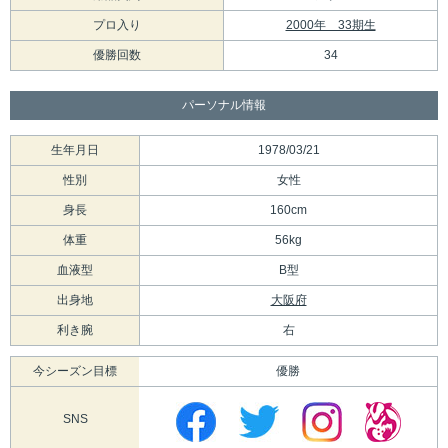
プロ入り
2000年 33期生
優勝回数
34
パーソナル情報
生年月日
1978/03/21
性別
女性
身長
160cm
体重
56kg
血液型
B型
出身地
大阪府
利き腕
右
今シーズン目標
優勝
SNS