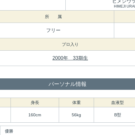
ヒメジウ
HIMEJI UR
所 属
フリー
プロ入り
2000年 33期生
パーソナル情報
身長
体重
血液型
160cm
56kg
B型
優勝