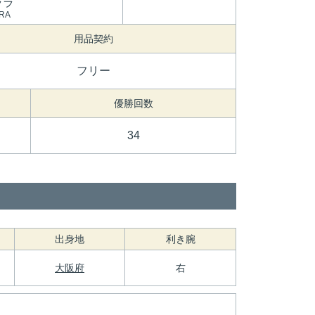
ララ
ARA
用品契約
フリー
優勝回数
34
出身地
利き腕
大阪府
右