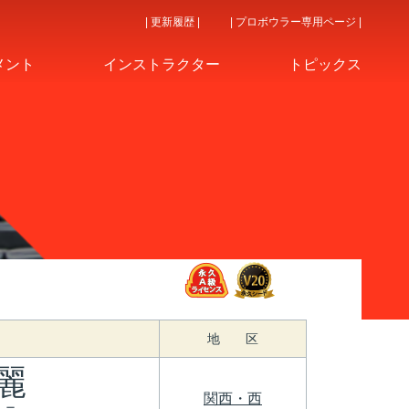
| 更新履歴 |
| プロボウラー専用ページ |
メント
インストラクター
トピックス
地 区
麗
関西・西