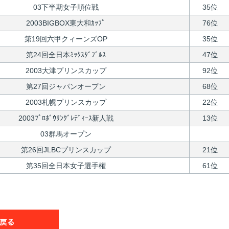
03下半期女子順位戦
35位
2003BIGBOX東大和ｶｯﾌﾟ
76位
第19回六甲クィーンズOP
35位
第24回全日本ﾐｯｸｽﾀﾞﾌﾞﾙｽ
47位
2003大津プリンスカップ
92位
第27回ジャパンオープン
68位
2003札幌プリンスカップ
22位
2003ﾌﾟﾛﾎﾞｳﾘﾝｸﾞﾚﾃﾞｨｰｽ新人戦
13位
03群馬オープン
第26回JLBCプリンスカップ
21位
第35回全日本女子選手権
61位