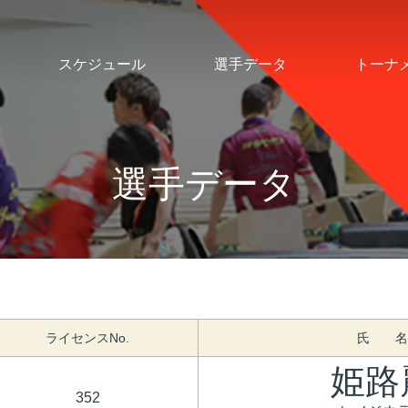
スケジュール
選手データ
トーナ
選手データ
ライセンスNo.
氏 名
姫路
352