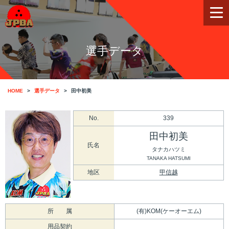
選手データ
HOME
選手データ
田中初美
No.
339
田中初美
氏名
タナカハツミ
TANAKA HATSUMI
地区
甲信越
所 属
(有)KOM(ケーオーエム)
用品契約