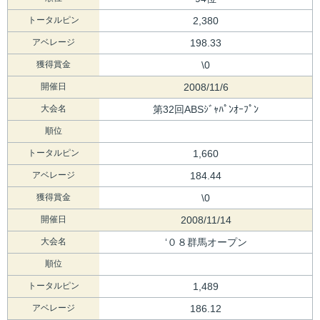
トータルピン
2,380
アベレージ
198.33
獲得賞金
\0
開催日
2008/11/6
大会名
第32回ABSｼﾞｬﾊﾟﾝｵｰﾌﾟﾝ
順位
トータルピン
1,660
アベレージ
184.44
獲得賞金
\0
開催日
2008/11/14
大会名
‘０８群馬オープン
順位
トータルピン
1,489
アベレージ
186.12