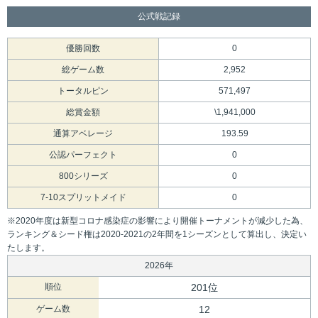
公式戦記録
優勝回数
0
総ゲーム数
2,952
トータルピン
571,497
総賞金額
\1,941,000
通算アベレージ
193.59
公認パーフェクト
0
800シリーズ
0
7-10スプリットメイド
0
※2020年度は新型コロナ感染症の影響により開催トーナメントが減少した為、
ランキング＆シード権は2020-2021の2年間を1シーズンとして算出し、決定い
たします。
2026年
順位
201位
ゲーム数
12