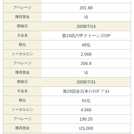
アベレージ
201.88
獲得賞金
\0
開催日
2008/7/14
大会名
第24回六甲クイーンズOP
順位
48位
トータルピン
2,068
アベレージ
206.8
獲得賞金
\0
開催日
2008/7/31
大会名
第29回全日本ﾐｯｸｽﾀﾞﾌﾞﾙｽ
順位
41位
トータルピン
4,566
アベレージ
190.25
獲得賞金
\25,000