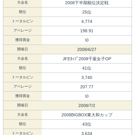
大会名
2008下半期順位決定戦
順位
25位
トータルピン
4,774
アベレージ
198.91
獲得賞金
\0
開催日
2008/6/27
大会名
JFEｶｯﾌﾟ2008千葉女子OP
順位
41位
トータルピン
3,740
アベレージ
207.77
獲得賞金
\0
開催日
2008/7/2
大会名
2008BIGBOX東大和カップ
順位
43位
トータルピン
3,634