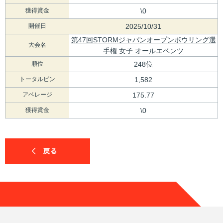
獲得賞金
\0
開催日
2025/10/31
第47回STORMジャパンオープンボウリング選
大会名
手権 女子 オールエベンツ
順位
248位
トータルピン
1,582
アベレージ
175.77
獲得賞金
\0