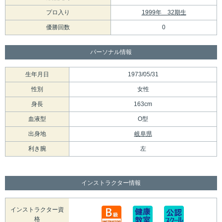
プロ入り
1999年 32期生
優勝回数
0
パーソナル情報
生年月日
1973/05/31
性別
女性
身長
163cm
血液型
O型
出身地
岐阜県
利き腕
左
インストラクター情報
インストラクター資
格