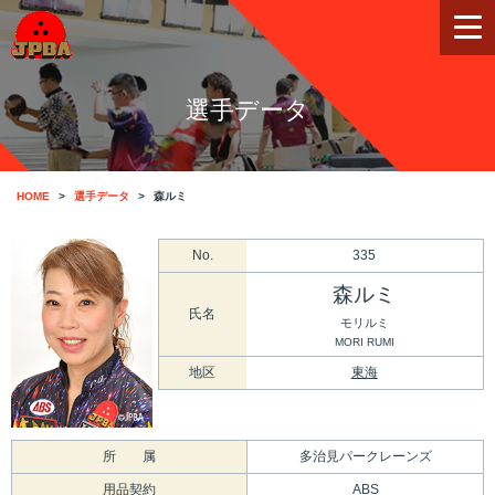
選手データ
HOME
選手データ
森ルミ
No.
335
森ルミ
氏名
モリルミ
MORI RUMI
地区
東海
所 属
多治見パークレーンズ
用品契約
ABS