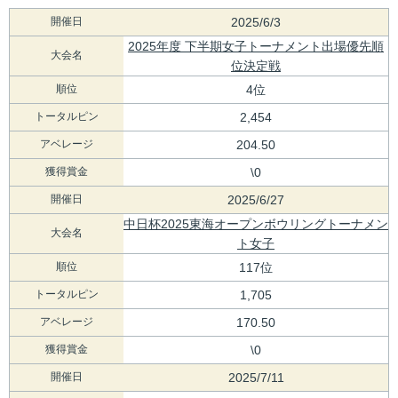
開催日
2025/6/3
2025年度 下半期女子トーナメント出場優先順
大会名
位決定戦
順位
4位
トータルピン
2,454
アベレージ
204.50
獲得賞金
\0
開催日
2025/6/27
中日杯2025東海オープンボウリングトーナメン
大会名
ト女子
順位
117位
トータルピン
1,705
アベレージ
170.50
獲得賞金
\0
開催日
2025/7/11