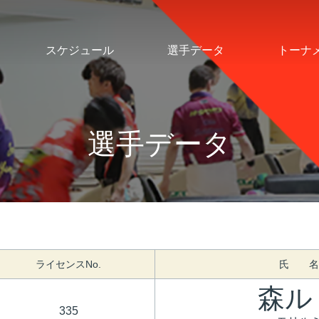
スケジュール
選手データ
トーナ
選手データ
ライセンスNo.
氏 名
森ル
335