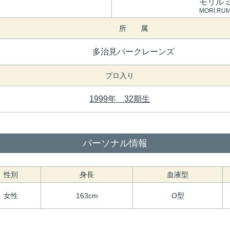
モリル
MORI RUM
所 属
多治見パークレーンズ
プロ入り
1999年 32期生
パーソナル情報
性別
身長
血液型
女性
163cm
O型