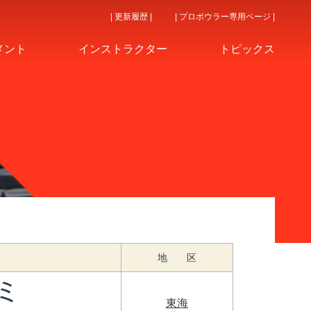
| 更新履歴 |
| プロボウラー専用ページ |
メント
インストラクター
トピックス
地 区
ミ
東海