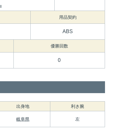
ミ
I
用品契約
ABS
優勝回数
0
出身地
利き腕
岐阜県
左