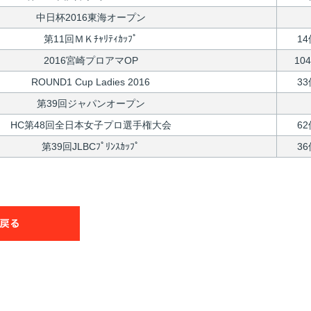
中日杯2016東海オープン
第11回ＭＫﾁｬﾘﾃｨｶｯﾌﾟ
14
2016宮崎プロアマOP
10
ROUND1 Cup Ladies 2016
33
第39回ジャパンオープン
HC第48回全日本女子プロ選手権大会
62
第39回JLBCﾌﾟﾘﾝｽｶｯﾌﾟ
36