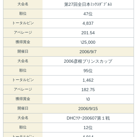
大会名
第27回全日本ﾐｯｸｽﾀﾞﾌﾞﾙｽ
順位
47位
トータルピン
4,837
アベレージ
201.54
獲得賞金
\25,000
開催日
2006/9/7
大会名
2006彦根プリンスカップ
順位
95位
トータルピン
1,462
アベレージ
182.75
獲得賞金
\0
開催日
2006/9/15
大会名
DHCﾂｱｰ200607第１戦
順位
12位
トータルピン
4,914