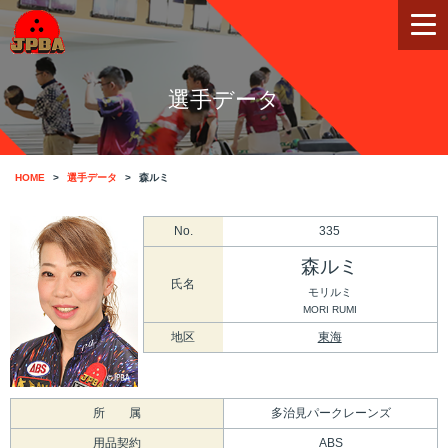
選手データ
HOME
選手データ
森ルミ
No.
335
森ルミ
氏名
モリルミ
MORI RUMI
地区
東海
所 属
多治見パークレーンズ
用品契約
ABS