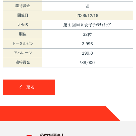
獲得賞金
\0
開催日
2006/12/18
大会名
第１回ＭＫ女子ﾁｬﾘﾃｨｶｯﾌﾟ
順位
32位
トータルピン
3,996
アベレージ
199.8
獲得賞金
\38,000