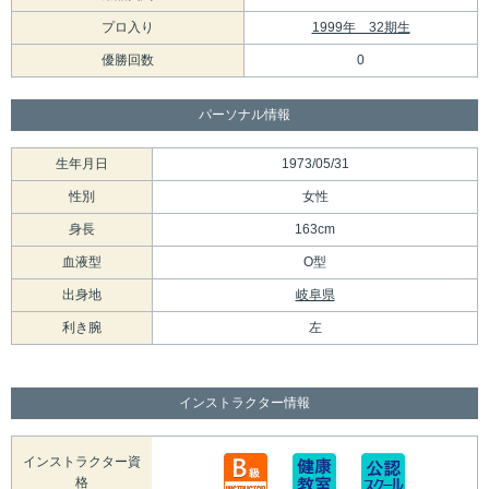
プロ入り
1999年 32期生
優勝回数
0
パーソナル情報
生年月日
1973/05/31
性別
女性
身長
163cm
血液型
O型
出身地
岐阜県
利き腕
左
インストラクター情報
インストラクター資
格