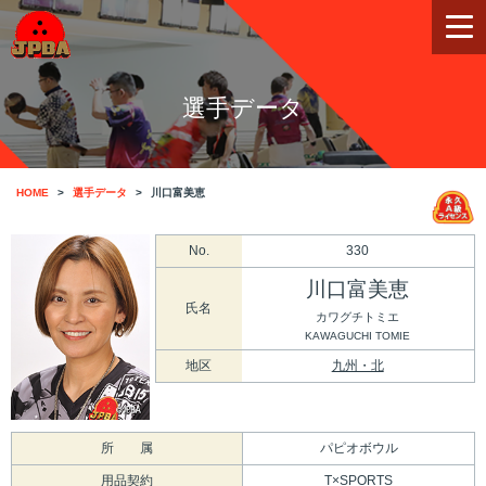
選手データ
HOME
選手データ
川口富美恵
No.
330
川口富美恵
氏名
カワグチトミエ
KAWAGUCHI TOMIE
地区
九州・北
所 属
パピオボウル
用品契約
T×SPORTS