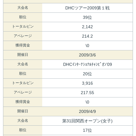
大会名
DHCツアー2009第１戦
順位
39位
トータルピン
2,142
アベレージ
214.2
獲得賞金
\0
開催日
2009/3/6
大会名
DHCｲﾝﾀｰﾅｼｮﾅﾙﾁｬﾝﾋﾟｵﾝ’09
順位
20位
トータルピン
3,916
アベレージ
217.55
獲得賞金
\0
開催日
2009/4/9
大会名
第31回関西オープン(女子)
順位
17位