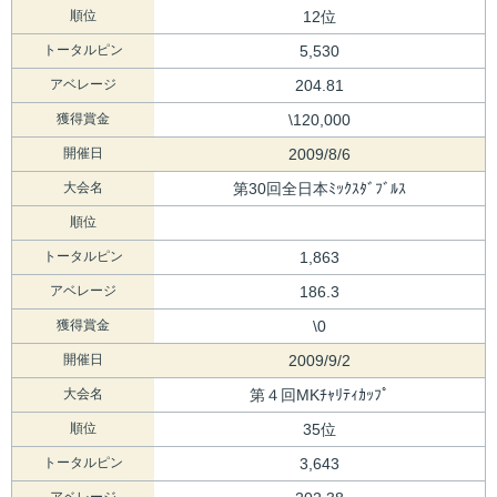
順位
12位
トータルピン
5,530
アベレージ
204.81
獲得賞金
\120,000
開催日
2009/8/6
大会名
第30回全日本ﾐｯｸｽﾀﾞﾌﾞﾙｽ
順位
トータルピン
1,863
アベレージ
186.3
獲得賞金
\0
開催日
2009/9/2
大会名
第４回MKﾁｬﾘﾃｨｶｯﾌﾟ
順位
35位
トータルピン
3,643
アベレージ