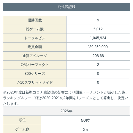
公式戦記録
優勝回数
9
総ゲーム数
5,012
トータルピン
1,045,924
総賞金額
\39,259,000
通算アベレージ
208.68
公認パーフェクト
2
800シリーズ
0
7-10スプリットメイド
0
※2020年度は新型コロナ感染症の影響により開催トーナメントが減少した為、
ランキング＆シード権は2020-2021の2年間を1シーズンとして算出し、決定い
たします。
2026年
順位
50位
ゲーム数
35