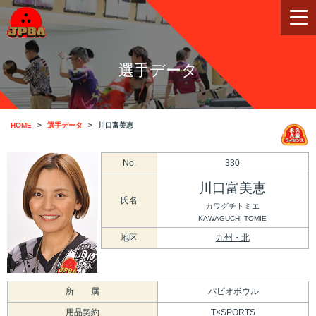
選手データ
HOME
選手データ
川口富美恵
No.
330
川口富美恵
氏名
カワグチトミエ
KAWAGUCHI TOMIE
地区
九州・北
所 属
パピオボウル
用品契約
T×SPORTS