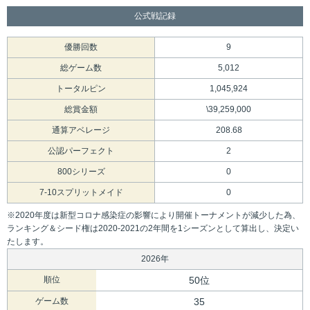
公式戦記録
優勝回数
9
総ゲーム数
5,012
トータルピン
1,045,924
総賞金額
\39,259,000
通算アベレージ
208.68
公認パーフェクト
2
800シリーズ
0
7-10スプリットメイド
0
※2020年度は新型コロナ感染症の影響により開催トーナメントが減少した為、
ランキング＆シード権は2020-2021の2年間を1シーズンとして算出し、決定い
たします。
2026年
順位
50位
ゲーム数
35