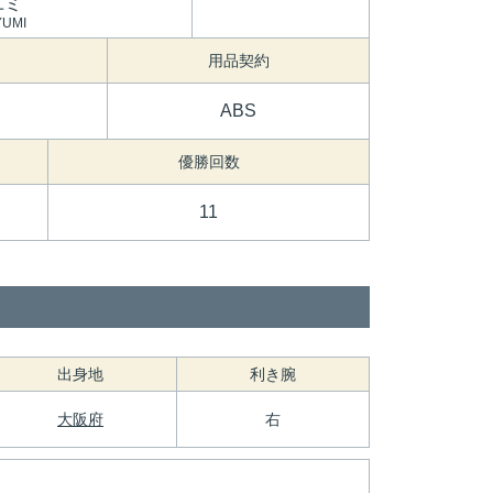
ユミ
YUMI
用品契約
ABS
優勝回数
11
出身地
利き腕
大阪府
右