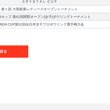
ＣＲＹＳＴＡＬ ＣＵＰ
第１回 大岡産業レディースオープントーナメント
Aカップ 第41回関西オープン[女子]ボウリングトーナメント
ANDA CUP第52回全日本女子プロボウリング選手権大会