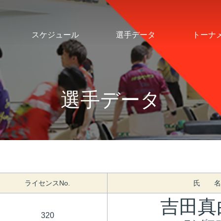
スケジュール
選手データ
トーナ
選手データ
ライセンスNo.
氏 名
吉田真
320