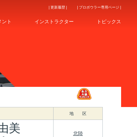
| 更新履歴 |
| プロボウラー専用ページ |
メント
インストラクター
トピックス
地 区
由美
北陸