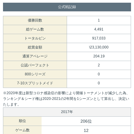
公式戦記録
優勝回数
1
総ゲーム数
4,491
トータルピン
917,033
総賞金額
\23,130,000
通算アベレージ
204.19
公認パーフェクト
2
800シリーズ
0
7-10スプリットメイド
0
※2020年度は新型コロナ感染症の影響により開催トーナメントが減少した為、
ランキング＆シード権は2020-2021の2年間を1シーズンとして算出し、決定い
たします。
2017年
順位
206位
ゲーム数
12