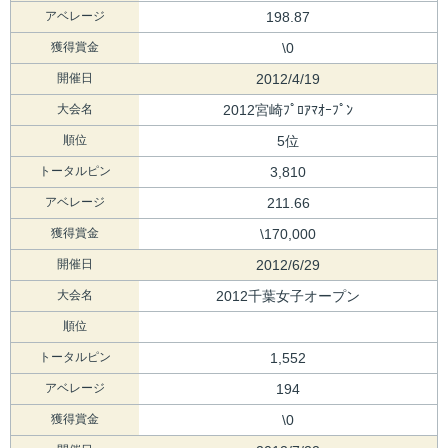
アベレージ
198.87
獲得賞金
\0
開催日
2012/4/19
大会名
2012宮崎ﾌﾟﾛｱﾏｵｰﾌﾟﾝ
順位
5位
トータルピン
3,810
アベレージ
211.66
獲得賞金
\170,000
開催日
2012/6/29
大会名
2012千葉女子オープン
順位
トータルピン
1,552
アベレージ
194
獲得賞金
\0