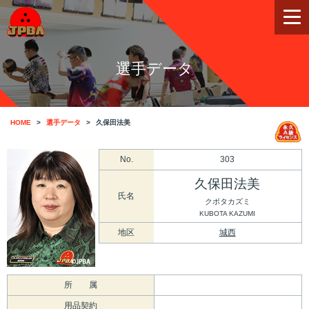
選手データ
HOME
選手データ
久保田法美
No.
303
久保田法美
氏名
クボタカズミ
KUBOTA KAZUMI
地区
城西
所 属
用品契約