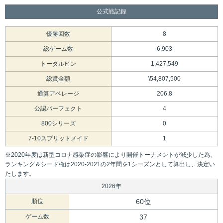
公式戦記録
優勝回数
8
総ゲーム数
6,903
トータルピン
1,427,549
総賞金額
\54,807,500
通算アベレージ
206.8
公認パーフェクト
4
800シリーズ
0
7-10スプリットメイド
1
※2020年度は新型コロナ感染症の影響により開催トーナメントが減少した為、
ランキング＆シード権は2020-2021の2年間を1シーズンとして算出し、決定い
たします。
2026年
順位
60位
ゲーム数
37