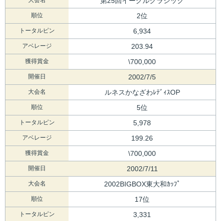
第25回イーグルクラシック
順位
2位
トータルピン
6,934
アベレージ
203.94
獲得賞金
\700,000
開催日
2002/7/5
大会名
ルネスかなざわﾚﾃﾞｨｽOP
順位
5位
トータルピン
5,978
アベレージ
199.26
獲得賞金
\700,000
開催日
2002/7/11
大会名
2002BIGBOX東大和ｶｯﾌﾟ
順位
17位
トータルピン
3,331