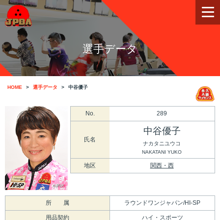
選手データ
HOME
選手データ
中谷優子
No.
289
中谷優子
氏名
ナカタニユウコ
NAKATANI YUKO
地区
関西・西
所 属
ラウンドワンジャパン/HI-SP
用品契約
ハイ・スポーツ