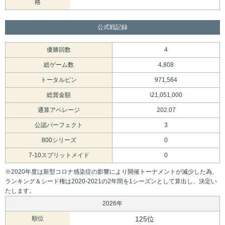
格
公式戦記録
優勝回数
4
総ゲーム数
4,808
トータルピン
971,564
総賞金額
\21,051,000
通算アベレージ
202.07
公認パーフェクト
3
800シリーズ
0
7-10スプリットメイド
0
※2020年度は新型コロナ感染症の影響により開催トーナメントが減少した為、
ランキング＆シード権は2020-2021の2年間を1シーズンとして算出し、決定い
たします。
2026年
順位
125位