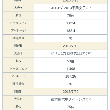
2013/6/28
大会名
JFEｶｯﾌﾟ2013千葉女子OP
順位
76位
トータルピン
1,824
アベレージ
182.4
獲得賞金
\0
開催日
2013/7/13
大会名
グリコ17ｱｲｽ杯第1回ﾌﾟﾛｱﾏ
順位
53位
トータルピン
1,498
アベレージ
187.25
獲得賞金
\0
開催日
2013/7/22
大会名
第29回六甲クイーンズOP
順位
75位