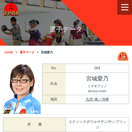
選手データ
HOME
選手データ
宮城愛乃
No.
284
宮城愛乃
氏名
ミヤギアイノ
MIYAGI AINO
地区
九州･南／沖縄
エナジックボウルサザン/サンブリッ
所 属
ジ