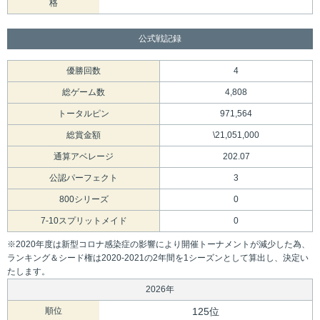
格
公式戦記録
優勝回数
4
総ゲーム数
4,808
トータルピン
971,564
総賞金額
\21,051,000
通算アベレージ
202.07
公認パーフェクト
3
800シリーズ
0
7-10スプリットメイド
0
※2020年度は新型コロナ感染症の影響により開催トーナメントが減少した為、
ランキング＆シード権は2020-2021の2年間を1シーズンとして算出し、決定い
たします。
2026年
順位
125位