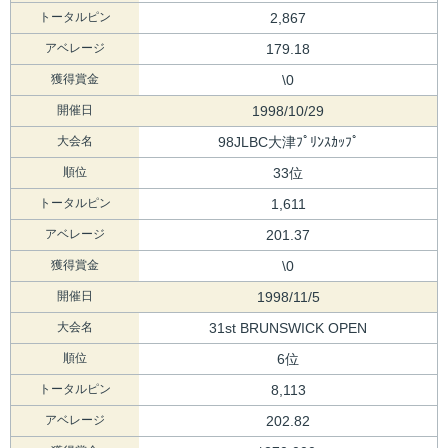
トータルピン
2,867
アベレージ
179.18
獲得賞金
\0
開催日
1998/10/29
大会名
98JLBC大津ﾌﾟﾘﾝｽｶｯﾌﾟ
順位
33位
トータルピン
1,611
アベレージ
201.37
獲得賞金
\0
開催日
1998/11/5
大会名
31st BRUNSWICK OPEN
順位
6位
トータルピン
8,113
アベレージ
202.82