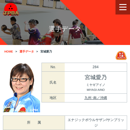
選手データ
HOME
選手データ
宮城愛乃
No.
284
宮城愛乃
氏名
ミヤギアイノ
MIYAGI AINO
地区
九州･南／沖縄
エナジックボウルサザン/サンブリッ
所 属
ジ