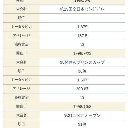
1998/8/6
大会名
第19回全日本ﾐｯｸｽﾀﾞﾌﾞﾙｽ
順位
トータルピン
1,875
アベレージ
187.5
獲得賞金
\0
開催日
1998/9/23
大会名
98軽井沢プリンスカップ
順位
36位
トータルピン
1,607
アベレージ
200.87
獲得賞金
\0
開催日
1998/10/8
大会名
第21回関西オープン
順位
91位