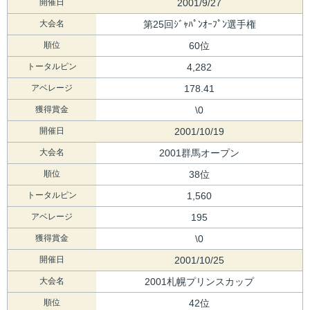
開催日
2001/9/27
大会名
第25回ｼﾞｬﾊﾟﾝｵｰﾌﾟﾝ選手権
順位
60位
トータルピン
4,282
アベレージ
178.41
獲得賞金
\0
開催日
2001/10/19
大会名
2001群馬オープン
順位
38位
トータルピン
1,560
アベレージ
195
獲得賞金
\0
開催日
2001/10/25
大会名
2001札幌プリンスカップ
順位
42位