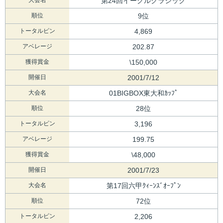
第24回イーグルクラシック
順位
9位
トータルピン
4,869
アベレージ
202.87
獲得賞金
\150,000
開催日
2001/7/12
大会名
01BIGBOX東大和ｶｯﾌﾟ
順位
28位
トータルピン
3,196
アベレージ
199.75
獲得賞金
\48,000
開催日
2001/7/23
大会名
第17回六甲ｸｨｰﾝｽﾞｵｰﾌﾟﾝ
順位
72位
トータルピン
2,206