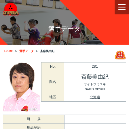
選手データ
HOME
選手データ
斎藤美由紀
No.
281
斎藤美由紀
氏名
サイトウミユキ
SAITO MIYUKI
地区
北海道
所 属
用品契約