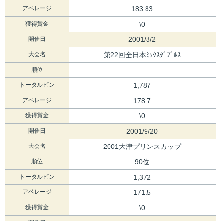
アベレージ
183.83
獲得賞金
\0
開催日
2001/8/2
大会名
第22回全日本ﾐｯｸｽﾀﾞﾌﾞﾙｽ
順位
トータルピン
1,787
アベレージ
178.7
獲得賞金
\0
開催日
2001/9/20
大会名
2001大津プリンスカップ
順位
90位
トータルピン
1,372
アベレージ
171.5
獲得賞金
\0