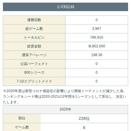
公式戦記録
優勝回数
0
総ゲーム数
3,967
トータルピン
786,910
総賞金額
\8,802,000
通算アベレージ
198.36
公認パーフェクト
0
800シリーズ
0
7-10スプリットメイド
0
※2020年度は新型コロナ感染症の影響により開催トーナメントが減少した為、
ランキング＆シード権は2020-2021の2年間を1シーズンとして算出し、決定い
たします。
2025年
順位
228位
ゲーム数
6