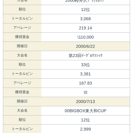
2000軽井沢ﾌﾟﾘﾝｽｶｯﾌﾟ
順位
12位
トータルピン
3,068
アベレージ
219.14
獲得賞金
\110,000
開催日
2000/6/22
大会名
第23回ｲｰｸﾞﾙｸﾗｼｯｸ
順位
33位
トータルピン
3,381
アベレージ
187.83
獲得賞金
\0
開催日
2000/7/13
大会名
00BIGBOX東大和CUP
順位
12位
トータルピン
2,999