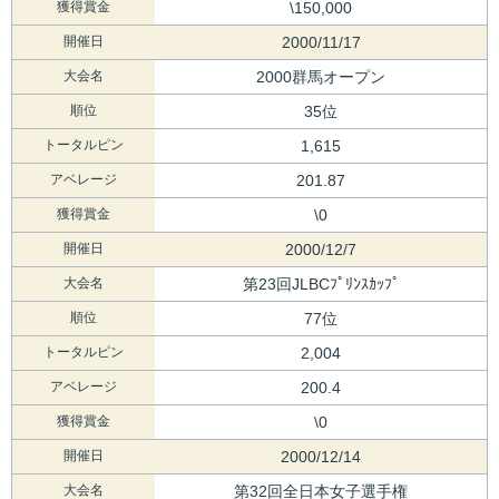
獲得賞金
\150,000
開催日
2000/11/17
大会名
2000群馬オープン
順位
35位
トータルピン
1,615
アベレージ
201.87
獲得賞金
\0
開催日
2000/12/7
大会名
第23回JLBCﾌﾟﾘﾝｽｶｯﾌﾟ
順位
77位
トータルピン
2,004
アベレージ
200.4
獲得賞金
\0
開催日
2000/12/14
大会名
第32回全日本女子選手権