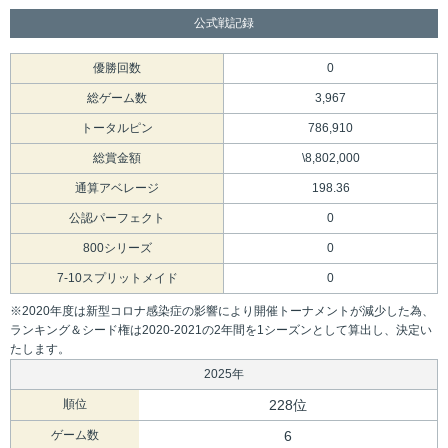
公式戦記録
優勝回数
0
総ゲーム数
3,967
トータルピン
786,910
総賞金額
\8,802,000
通算アベレージ
198.36
公認パーフェクト
0
800シリーズ
0
7-10スプリットメイド
0
※2020年度は新型コロナ感染症の影響により開催トーナメントが減少した為、
ランキング＆シード権は2020-2021の2年間を1シーズンとして算出し、決定い
たします。
2025年
順位
228位
ゲーム数
6