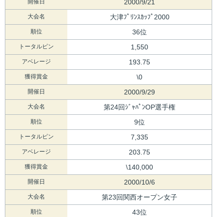
開催日
2000/9/21
大会名
大津ﾌﾟﾘﾝｽｶｯﾌﾟ2000
順位
36位
トータルピン
1,550
アベレージ
193.75
獲得賞金
\0
開催日
2000/9/29
大会名
第24回ｼﾞｬﾊﾟﾝOP選手権
順位
9位
トータルピン
7,335
アベレージ
203.75
獲得賞金
\140,000
開催日
2000/10/6
大会名
第23回関西オープン女子
順位
43位