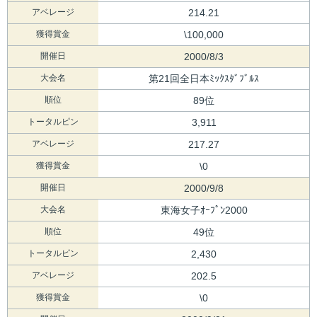
アベレージ
214.21
獲得賞金
\100,000
開催日
2000/8/3
大会名
第21回全日本ﾐｯｸｽﾀﾞﾌﾞﾙｽ
順位
89位
トータルピン
3,911
アベレージ
217.27
獲得賞金
\0
開催日
2000/9/8
大会名
東海女子ｵｰﾌﾟﾝ2000
順位
49位
トータルピン
2,430
アベレージ
202.5
獲得賞金
\0