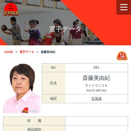
選手データ
HOME
選手データ
斎藤美由紀
No.
281
斎藤美由紀
氏名
サイトウミユキ
SAITO MIYUKI
地区
北海道
所 属
用品契約