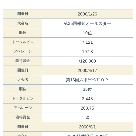
開催日
2000/1/26
大会名
第35回報知オールスター
順位
10位
トータルピン
7,121
アベレージ
197.8
獲得賞金
\120,000
開催日
2000/4/17
大会名
第16回六甲ｸｲｰﾝｽﾞＯＰ
順位
35位
トータルピン
2,445
アベレージ
203.75
獲得賞金
\0
開催日
2000/6/1
大会名