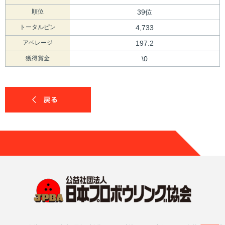
順位
39位
トータルピン
4,733
アベレージ
197.2
獲得賞金
\0