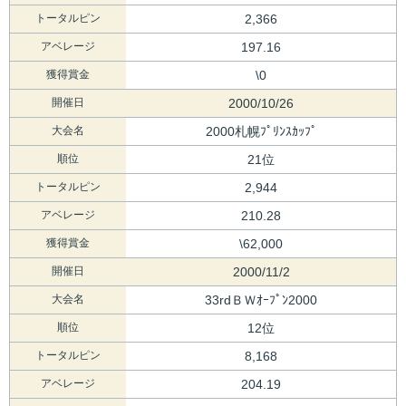
トータルピン
2,366
アベレージ
197.16
獲得賞金
\0
開催日
2000/10/26
大会名
2000札幌ﾌﾟﾘﾝｽｶｯﾌﾟ
順位
21位
トータルピン
2,944
アベレージ
210.28
獲得賞金
\62,000
開催日
2000/11/2
大会名
33rdＢＷｵｰﾌﾟﾝ2000
順位
12位
トータルピン
8,168
アベレージ
204.19