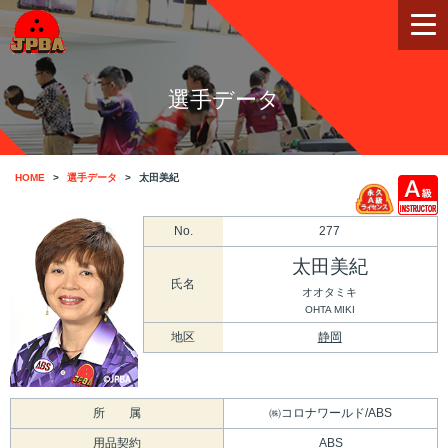
選手データ
HOME
選手データ
太田美紀
No.
277
太田美紀
氏名
オオタミキ
OHTA MIKI
地区
静岡
所 属
㈱コロナワールド/ABS
用品契約
ABS