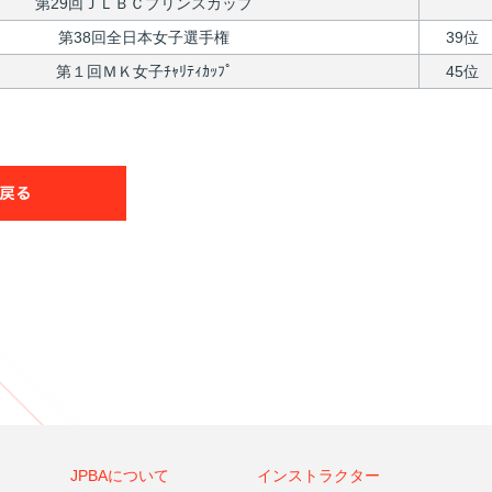
第29回ＪＬＢＣプリンスカップ
第38回全日本女子選手権
39位
第１回ＭＫ女子ﾁｬﾘﾃｨｶｯﾌﾟ
45位
JPBAについて
インストラクター