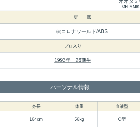
オオタミ
OHTA MIK
所 属
㈱コロナワールド/ABS
プロ入り
1993年 26期生
パーソナル情報
身長
体重
血液型
164cm
56kg
O型