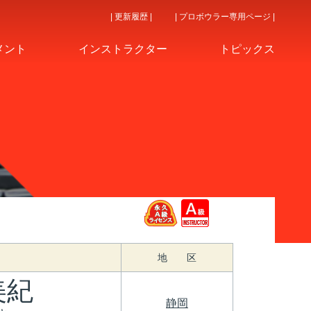
| 更新履歴 |
| プロボウラー専用ページ |
メント
インストラクター
トピックス
地 区
美紀
静岡