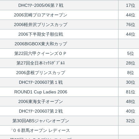
DHCﾂｱｰ2005/06第７戦
17位
2006宮崎プロアマオープン
44位
2006軽井沢プリンスカップ
76位
2006下半期女子順位戦
44位
2006BIGBOX東大和カップ
第22回六甲クイーンズＯＰ
5位
第27回全日本ﾐｯｸｽﾀﾞﾌﾞﾙｽ
28位
2006彦根プリンスカップ
8位
DHCﾂｱｰ200607第１戦
30位
ROUND1 Cup Ladies 2006
81位
2006東海女子オープン
48位
DHCﾂｱｰ200607第２戦
40位
第30回ABSジャパンオープン
32位
‘０６群馬オープン レディース