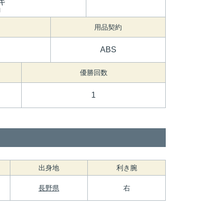
キ
I
用品契約
ABS
優勝回数
1
出身地
利き腕
長野県
右