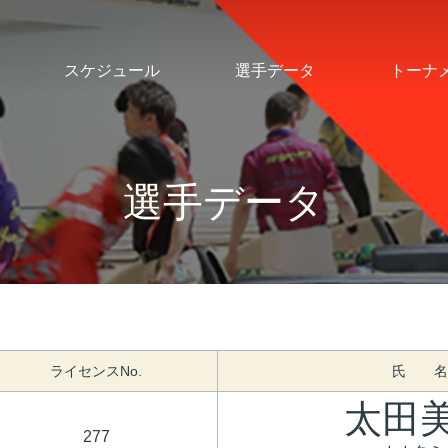
スケジュール
選手データ
トーナ
選手データ
ライセンスNo.
氏 名
太田
277