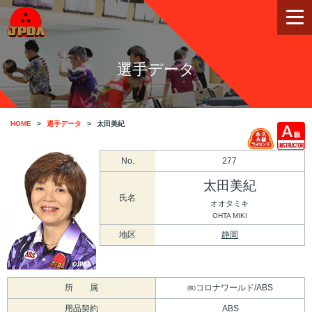
選手データ
HOME
選手データ
太田美紀
No.
277
太田美紀
氏名
オオタミキ
OHTA MIKI
地区
静岡
所 属
㈱コロナワールド/ABS
用品契約
ABS