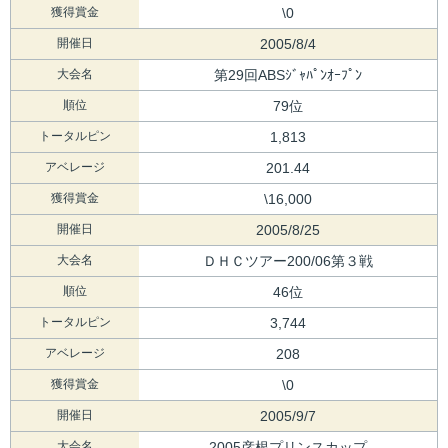
獲得賞金
\0
開催日
2005/8/4
大会名
第29回ABSｼﾞｬﾊﾟﾝｵｰﾌﾟﾝ
順位
79位
トータルピン
1,813
アベレージ
201.44
獲得賞金
\16,000
開催日
2005/8/25
大会名
ＤＨＣツアー200/06第３戦
順位
46位
トータルピン
3,744
アベレージ
208
獲得賞金
\0
開催日
2005/9/7
大会名
2005彦根プリンスカップ