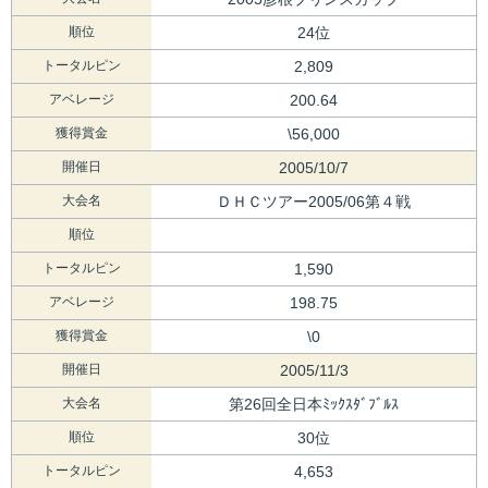
順位
24位
トータルピン
2,809
アベレージ
200.64
獲得賞金
\56,000
開催日
2005/10/7
大会名
ＤＨＣツアー2005/06第４戦
順位
トータルピン
1,590
アベレージ
198.75
獲得賞金
\0
開催日
2005/11/3
大会名
第26回全日本ﾐｯｸｽﾀﾞﾌﾞﾙｽ
順位
30位
トータルピン
4,653