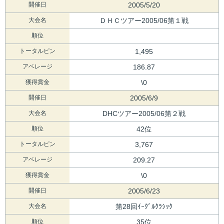
開催日
2005/5/20
大会名
ＤＨＣツアー2005/06第１戦
順位
トータルピン
1,495
アベレージ
186.87
獲得賞金
\0
開催日
2005/6/9
大会名
DHCツアー2005/06第２戦
順位
42位
トータルピン
3,767
アベレージ
209.27
獲得賞金
\0
開催日
2005/6/23
大会名
第28回ｲｰｸﾞﾙｸﾗｼｯｸ
順位
35位