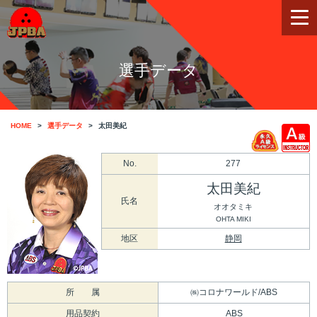
選手データ
HOME
選手データ
太田美紀
No.
277
太田美紀
氏名
オオタミキ
OHTA MIKI
地区
静岡
所 属
㈱コロナワールド/ABS
用品契約
ABS