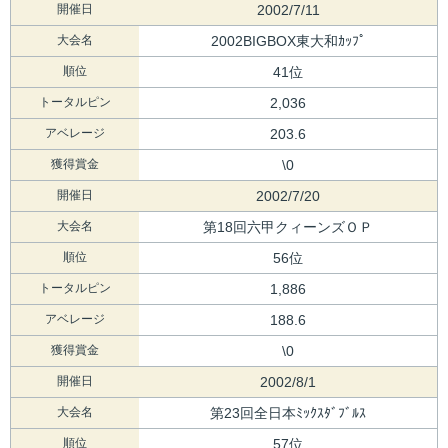
開催日
2002/7/11
大会名
2002BIGBOX東大和ｶｯﾌﾟ
順位
41位
トータルピン
2,036
アベレージ
203.6
獲得賞金
\0
開催日
2002/7/20
大会名
第18回六甲クィーンズＯＰ
順位
56位
トータルピン
1,886
アベレージ
188.6
獲得賞金
\0
開催日
2002/8/1
大会名
第23回全日本ﾐｯｸｽﾀﾞﾌﾞﾙｽ
順位
57位