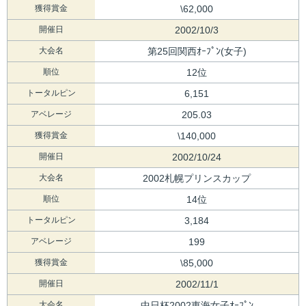
獲得賞金
\62,000
開催日
2002/10/3
大会名
第25回関西ｵｰﾌﾟﾝ(女子)
順位
12位
トータルピン
6,151
アベレージ
205.03
獲得賞金
\140,000
開催日
2002/10/24
大会名
2002札幌プリンスカップ
順位
14位
トータルピン
3,184
アベレージ
199
獲得賞金
\85,000
開催日
2002/11/1
大会名
中日杯2002東海女子ｵｰﾌﾟﾝ