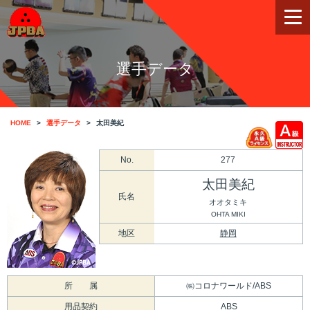
選手データ
HOME
選手データ
太田美紀
No.
277
太田美紀
氏名
オオタミキ
OHTA MIKI
地区
静岡
所 属
㈱コロナワールド/ABS
用品契約
ABS