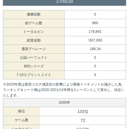
公式戦記録
優勝回数
0
総ゲーム数
960
トータルピン
178,891
総賞金額
\307,000
通算アベレージ
186.34
公認パーフェクト
0
800シリーズ
0
7-10スプリットメイド
0
※2020年度は新型コロナ感染症の影響により開催トーナメントが減少した為、
ランキング＆シード権は2020-2021の2年間を1シーズンとして算出し、決定い
たします。
2000年
順位
132位
ゲーム数
72