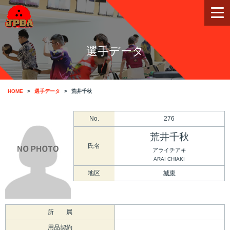
選手データ
HOME
選手データ
荒井千秋
No.
276
荒井千秋
氏名
アライチアキ
ARAI CHIAKI
地区
城東
所 属
用品契約