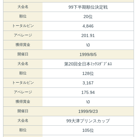
大会名
99下半期順位決定戦
順位
20位
トータルピン
4,846
アベレージ
201.91
獲得賞金
\0
開催日
1999/8/5
大会名
第20回全日本ﾐｯｸｽﾀﾞﾌﾞﾙｽ
順位
128位
トータルピン
3,167
アベレージ
175.94
獲得賞金
\0
開催日
1999/9/23
大会名
99大津プリンスカップ
順位
105位