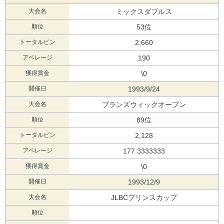
大会名
ミックスダブルス
順位
53位
トータルピン
2,660
アベレージ
190
獲得賞金
\0
開催日
1993/9/24
大会名
ブランズウィックオープン
順位
89位
トータルピン
2,128
アベレージ
177.3333333
獲得賞金
\0
開催日
1993/12/9
大会名
JLBCプリンスカップ
順位