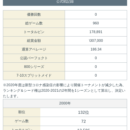
公式戦記録
優勝回数
0
総ゲーム数
960
トータルピン
178,891
総賞金額
\307,000
通算アベレージ
186.34
公認パーフェクト
0
800シリーズ
0
7-10スプリットメイド
0
※2020年度は新型コロナ感染症の影響により開催トーナメントが減少した為、
ランキング＆シード権は2020-2021の2年間を1シーズンとして算出し、決定い
たします。
2000年
順位
132位
ゲーム数
72