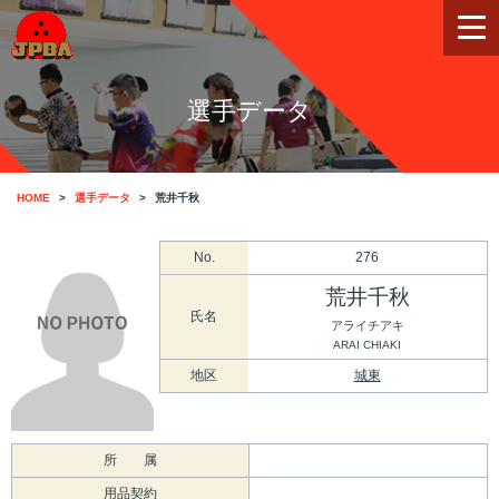
選手データ
HOME
選手データ
荒井千秋
No.
276
荒井千秋
氏名
アライチアキ
ARAI CHIAKI
地区
城東
所 属
用品契約