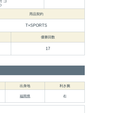
イコ
O
用品契約
T×SPORTS
優勝回数
17
出身地
利き腕
福岡県
右