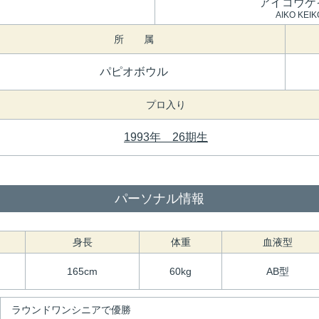
アイコウケ
AIKO KEIK
所 属
パピオボウル
プロ入り
1993年 26期生
パーソナル情報
身長
体重
血液型
165cm
60kg
AB型
ラウンドワンシニアで優勝