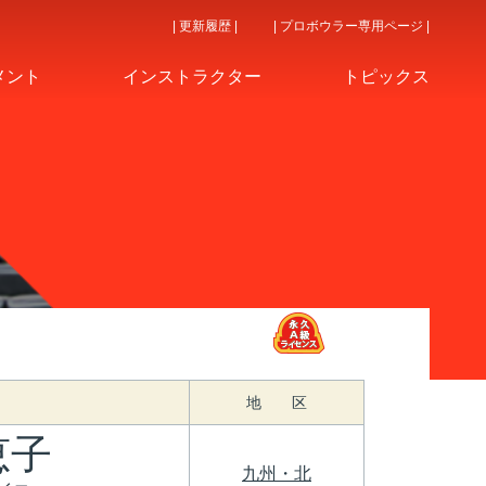
| 更新履歴 |
| プロボウラー専用ページ |
メント
インストラクター
トピックス
地 区
恵子
九州・北