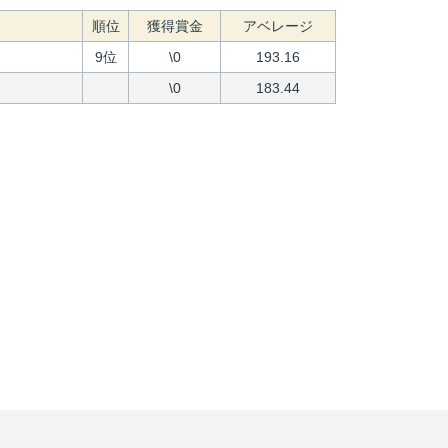
順位
獲得賞金
アベレージ
9位
\0
193.16
\0
183.44