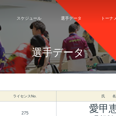
スケジュール
選手データ
トーナ
選手データ
ライセンスNo.
氏 名
愛甲
275