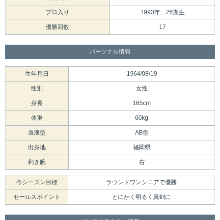
プロ入り
1993年 26期生
優勝回数
17
パーソナル情報
生年月日
1964/08/19
性別
女性
身長
165cm
体重
60kg
血液型
AB型
出身地
福岡県
利き腕
右
今シーズン目標
ラウンドワンシニアで優勝
セールスポイント
とにかく明るく真剣に