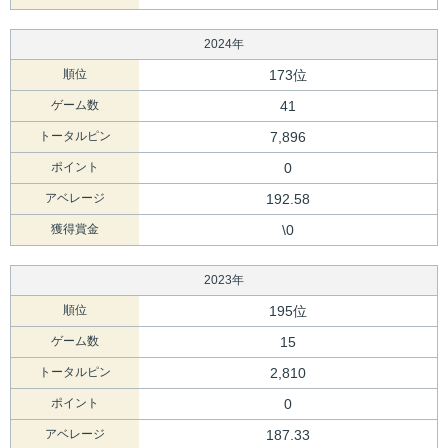
2024年
順位
173位
ゲーム数
41
トータルピン
7,896
ポイント
0
アベレージ
192.58
獲得賞金
\0
2023年
順位
195位
ゲーム数
15
トータルピン
2,810
ポイント
0
アベレージ
187.33