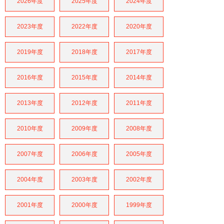
2026年度
2025年度
2024年度
2023年度
2022年度
2020年度
2019年度
2018年度
2017年度
2016年度
2015年度
2014年度
2013年度
2012年度
2011年度
2010年度
2009年度
2008年度
2007年度
2006年度
2005年度
2004年度
2003年度
2002年度
2001年度
2000年度
1999年度