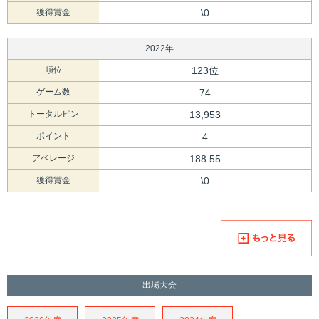
獲得賞金
\0
2022年
順位
123位
ゲーム数
74
トータルピン
13,953
ポイント
4
アベレージ
188.55
獲得賞金
\0
出場大会