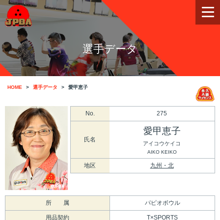
選手データ
HOME
選手データ
愛甲恵子
No.
275
愛甲恵子
氏名
アイコウケイコ
AIKO KEIKO
地区
九州・北
所 属
パピオボウル
用品契約
T×SPORTS