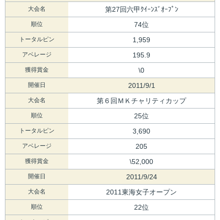
大会名
第27回六甲ｸｲｰﾝｽﾞｵｰﾌﾟﾝ
順位
74位
トータルピン
1,959
アベレージ
195.9
獲得賞金
\0
開催日
2011/9/1
大会名
第６回ＭＫチャリティカップ
順位
25位
トータルピン
3,690
アベレージ
205
獲得賞金
\52,000
開催日
2011/9/24
大会名
2011東海女子オープン
順位
22位