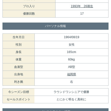
プロ入り
1993年 26期生
優勝回数
17
パーソナル情報
生年月日
1964/08/19
性別
女性
身長
165cm
体重
60kg
血液型
AB型
出身地
福岡県
利き腕
右
今シーズン目標
ラウンドワンシニアで優勝
セールスポイント
とにかく明るく真剣に