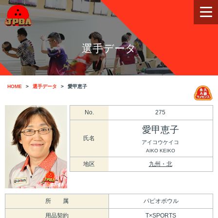
選手データ
HOME
選手データ
愛甲恵子
No.
275
愛甲恵子
氏名
アイコウケイコ
AIKO KEIKO
地区
九州・北
所 属
パピオボウル
用品契約
T×SPORTS