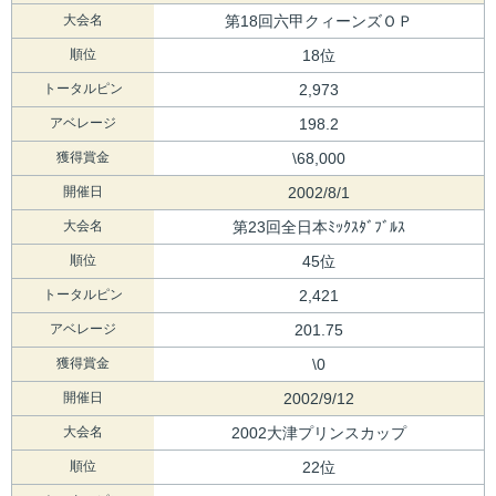
大会名
第18回六甲クィーンズＯＰ
順位
18位
トータルピン
2,973
アベレージ
198.2
獲得賞金
\68,000
開催日
2002/8/1
大会名
第23回全日本ﾐｯｸｽﾀﾞﾌﾞﾙｽ
順位
45位
トータルピン
2,421
アベレージ
201.75
獲得賞金
\0
開催日
2002/9/12
大会名
2002大津プリンスカップ
順位
22位