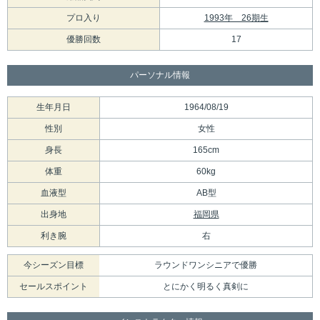
プロ入り
1993年 26期生
優勝回数
17
パーソナル情報
生年月日
1964/08/19
性別
女性
身長
165cm
体重
60kg
血液型
AB型
出身地
福岡県
利き腕
右
今シーズン目標
ラウンドワンシニアで優勝
セールスポイント
とにかく明るく真剣に