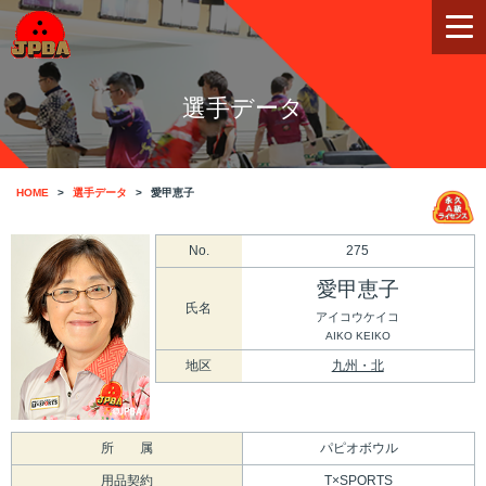
選手データ
HOME
選手データ
愛甲恵子
No.
275
愛甲恵子
氏名
アイコウケイコ
AIKO KEIKO
地区
九州・北
所 属
パピオボウル
用品契約
T×SPORTS