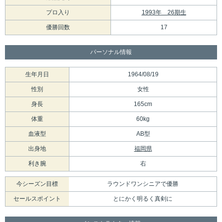
プロ入り
1993年 26期生
優勝回数
17
パーソナル情報
生年月日
1964/08/19
性別
女性
身長
165cm
体重
60kg
血液型
AB型
出身地
福岡県
利き腕
右
今シーズン目標
ラウンドワンシニアで優勝
セールスポイント
とにかく明るく真剣に