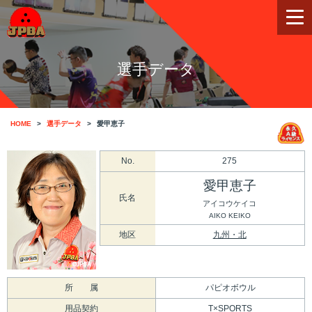
選手データ
HOME
選手データ
愛甲恵子
No.
275
愛甲恵子
氏名
アイコウケイコ
AIKO KEIKO
地区
九州・北
所 属
パピオボウル
用品契約
T×SPORTS