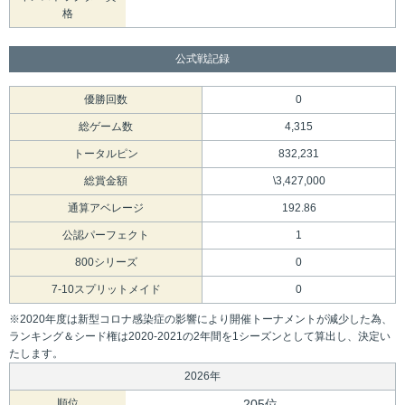
格
公式戦記録
優勝回数
0
総ゲーム数
4,315
トータルピン
832,231
総賞金額
\3,427,000
通算アベレージ
192.86
公認パーフェクト
1
800シリーズ
0
7-10スプリットメイド
0
※2020年度は新型コロナ感染症の影響により開催トーナメントが減少した為、
ランキング＆シード権は2020-2021の2年間を1シーズンとして算出し、決定い
たします。
2026年
順位
205位