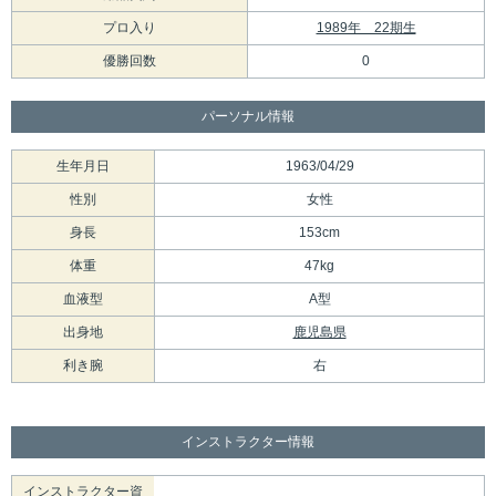
プロ入り
1989年 22期生
優勝回数
0
パーソナル情報
生年月日
1963/04/29
性別
女性
身長
153cm
体重
47kg
血液型
A型
出身地
鹿児島県
利き腕
右
インストラクター情報
インストラクター資