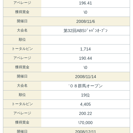
アベレージ
196.41
獲得賞金
\0
開催日
2008/11/6
大会名
第32回ABSｼﾞｬﾊﾟﾝｵｰﾌﾟﾝ
順位
トータルピン
1,714
アベレージ
190.44
獲得賞金
\0
開催日
2008/11/14
大会名
‘０８群馬オープン
順位
19位
トータルピン
4,405
アベレージ
200.22
獲得賞金
\70,000
開催日
2008/12/11