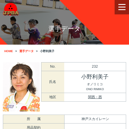
選手データ
HOME
選手データ
小野利美子
No.
232
小野利美子
氏名
オノリミコ
ONO RIMIKO
地区
関西・西
所 属
神戸スカイレーン
用品契約