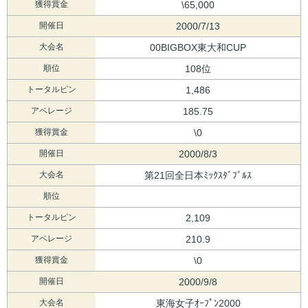
獲得賞金
\65,000
開催日
2000/7/13
大会名
00BIGBOX東大和CUP
順位
108位
トータルピン
1,486
アベレージ
185.75
獲得賞金
\0
開催日
2000/8/3
大会名
第21回全日本ﾐｯｸｽﾀﾞﾌﾞﾙｽ
順位
トータルピン
2,109
アベレージ
210.9
獲得賞金
\0
開催日
2000/9/8
大会名
東海女子ｵｰﾌﾟﾝ2000