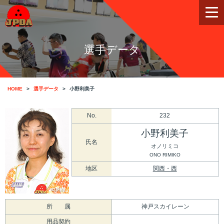
選手データ
HOME
選手データ
小野利美子
No.
232
小野利美子
氏名
オノリミコ
ONO RIMIKO
地区
関西・西
所 属
神戸スカイレーン
用品契約