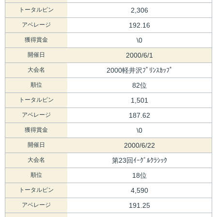
トータルピン
2,306
アベレージ
192.16
獲得賞金
\0
開催日
2000/6/1
大会名
2000軽井沢ﾌﾟﾘﾝｽｶｯﾌﾟ
順位
82位
トータルピン
1,501
アベレージ
187.62
獲得賞金
\0
開催日
2000/6/22
大会名
第23回ｲｰｸﾞﾙｸﾗｼｯｸ
順位
18位
トータルピン
4,590
アベレージ
191.25