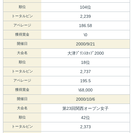
順位
104位
トータルピン
2,239
アベレージ
186.58
獲得賞金
\0
開催日
2000/9/21
大会名
大津ﾌﾟﾘﾝｽｶｯﾌﾟ2000
順位
18位
トータルピン
2,737
アベレージ
195.5
獲得賞金
\68,000
開催日
2000/10/6
大会名
第23回関西オープン女子
順位
42位
トータルピン
2,373