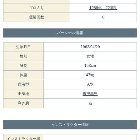
プロ入り
1989年 22期生
優勝回数
0
パーソナル情報
生年月日
1963/04/29
性別
女性
身長
153cm
体重
47kg
血液型
A型
出身地
鹿児島県
利き腕
右
インストラクター情報
インストラクター資