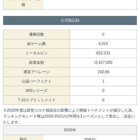
格
公式戦記録
優勝回数
0
総ゲーム数
4,315
トータルピン
832,231
総賞金額
\3,427,000
通算アベレージ
192.86
公認パーフェクト
1
800シリーズ
0
7-10スプリットメイド
0
※2020年度は新型コロナ感染症の影響により開催トーナメントが減少した為、
ランキング＆シード権は2020-2021の2年間を1シーズンとして算出し、決定い
たします。
2026年
順位
205位